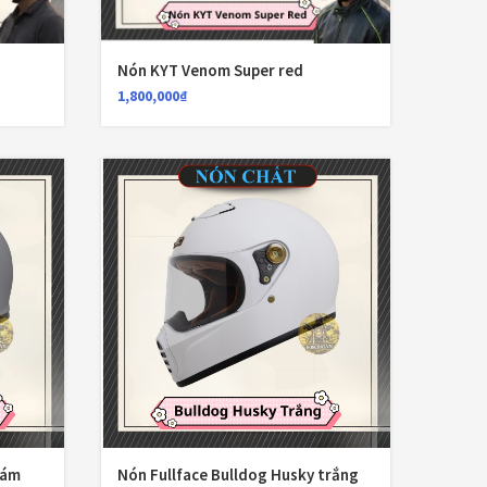
(3)
Nón KYT Venom Super red
(80)
1,800,000
₫
(18)
(6)
(20)
(28)
ại
(6)
(50)
(1)
(8)
xám
Nón Fullface Bulldog Husky trắng