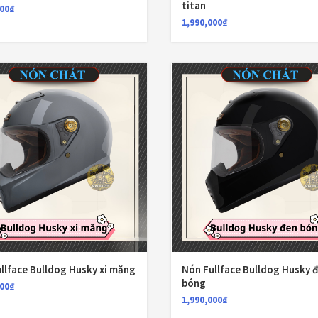
titan
000
₫
Kính nón bảo h
1,990,000
₫
Kính nón bảo h
Kính nón bảo h
Kính thay thế 
KLT
KYT
Lót nón Bulldo
Lót nón EGO
Lót nón Falcon
llface Bulldog Husky xi măng
Nón Fullface Bulldog Husky 
bóng
Lót nón KLT
000
₫
1,990,000
₫
Lót nón KYT