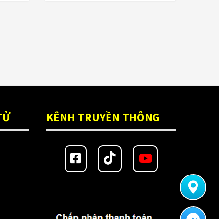
(18)
(1)
(2)
(10)
(3)
TỬ
KÊNH TRUYỀN THÔNG
ón bảo hiểm
(52)
(180)
(28)
(7)
 2tr
(99)