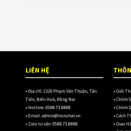
LIÊN HỆ
THÔN
• Địa chỉ:
1320 Phạm Văn Thuận, Tân
•
Giới Th
Tiến, Biên Hoà, Đồng Nai
•
Chính 
• Hotline:
0588.73.8888
•
Chính S
• Email:
admin@nonchat.vn
•
Cách T
• Zalo tư vấn:
0588.73.8888
•
Giao H