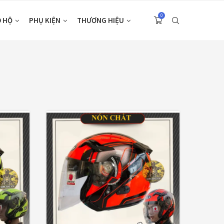
0
O HỘ
PHỤ KIỆN
THƯƠNG HIỆU
S
(33)
(7)
(48)
(21)
(47)
(5)