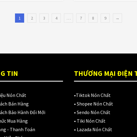
Lót nón LS2
1
2
3
4
…
7
8
9
→
Lót nón POC
Lót nón Royal
Lót nón Yohe
Lót nón Zeus
G TIN
THƯƠNG MẠI ĐIỆN 
Lót thay thế n
LS2
iệu Nón Chất
•
Tiktok Nón Chất
Sách Bán Hàng
•
Shopee Nón Chất
MOTOWOLF
ách Bảo Hành Đổi Mới
•
Sendo Nón Chất
NIC
hức Mua Hàng
•
Tiki Nón Chất
àng - Thanh Toán
•
Lazada Nón Chất
Nón 1 triệu đến