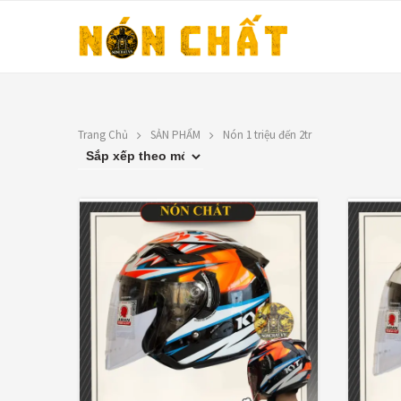
Trang Chủ
SẢN PHẨM
Nón 1 triệu đến 2tr
LIÊN HỆ
FILTER BY PRICE
Địa chỉ: 1330 Phạm Văn Thuận,
Tân Tiến, Biên Hòa, ĐN.
LỌC
Giá:
1,050,00
SĐT: 0588.73.8888
Email:
nonchatbh@gmail.com