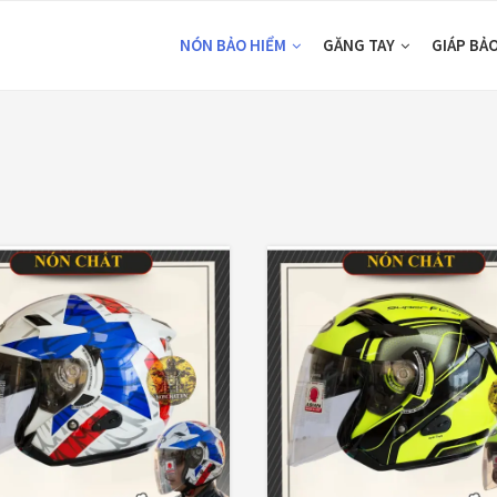
NÓN BẢO HIỂM
GĂNG TAY
GIÁP BẢ
TOP RATED PRODUCTS
CATEGORIE
Nón Ego E24
Áo Giáp
Xám Titan
Áo mưa
980,000
₫
0₫
—
1,990,000₫
ÁO QUẦN GIÁP
Áo giáp LS2
Balo - Túi đeo
Garda Air Man
2,890,000
₫
BULLDOG
Dưỡng sên