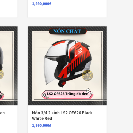
1,990,000
₫
iểm 1/2
(12)
iểm 3/4
(21)
iểm fullface
(20)
nón bảo hiểm
(41)
(26)
(49)
g
(6)
(8)
(1)
đen
Nón 3/4 2 kính LS2 OF626 Black
White Red
(2)
1,990,000
₫
(3)