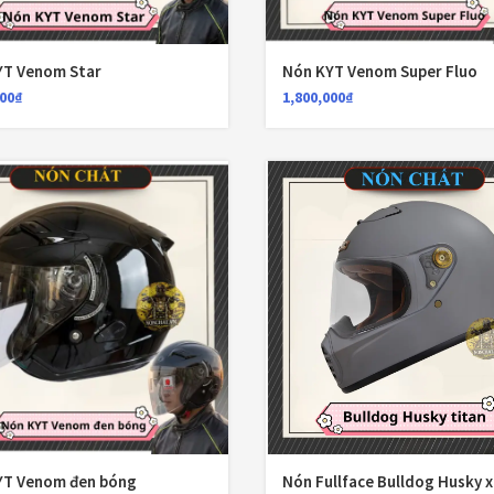
Nón Ls2 OF606
Đệm lót yên xe
Drifter đen xanh
3,900,000
₫
YT Venom Star
Nón KYT Venom Super Fluo
EGO
000
₫
1,800,000
₫
FALCON
Găng cụt ngón
Găng dài ngón
GĂNG TAY
Giá đỡ điện tho
GIÁP BẢO HỘ
Giáp tay chân
Giày có giáp
YT Venom đen bóng
Nón Fullface Bulldog Husky 