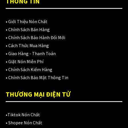
THÔNG TIN
•
Giới Thiệu Nón Chất
CATEGORIES
•
Chính Sách Bán Hàng
•
Chính Sách Bảo Hành Đổi Mới
Áo Giáp
(33)
•
Cách Thức Mua Hàng
•
Giao Hàng - Thanh Toán
Áo mưa
(7)
•
Giặt Nón Miễn Phí
•
Chính Sách Kiểm Hàng
ÁO QUẦN GIÁP
(48)
•
Chính Sách Bảo Mật Thông Tin
Balo - Túi đeo
(21)
THƯƠNG MẠI ĐIỆN TỬ
BULLDOG
(47)
Dưỡng sên
(5)
•
Tiktok Nón Chất
Đệm lót yên xe
(3)
•
Shopee Nón Chất