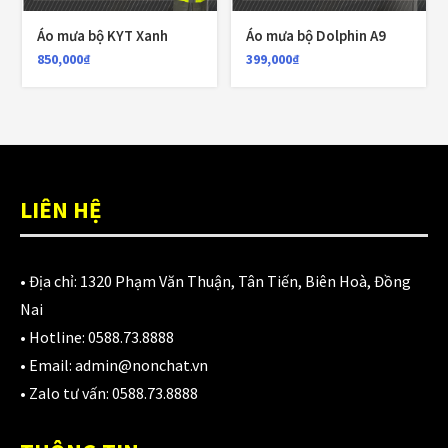
LỌC
Áo mưa bộ KYT Xanh
Áo mưa bộ Dolphin A9
Giá:
399,000₫
—
850,000₫
850,000
₫
399,000
₫
TOP RATED PRODUCTS
Nón Yohe 981 tem bảy màu
1,700,000
₫
LIÊN HỆ
• Địa chỉ:
1320 Phạm Văn Thuận, Tân Tiến, Biên Hoà, Đồng
Nón KYT Venom đen nhám
Nai
1,800,000
₫
1,650,000
₫
• Hotline:
0588.73.8888
• Email:
admin@nonchat.vn
• Zalo tư vấn:
0588.73.8888
Balo chống nước Motowolf MDL0717 40L
750,000
₫