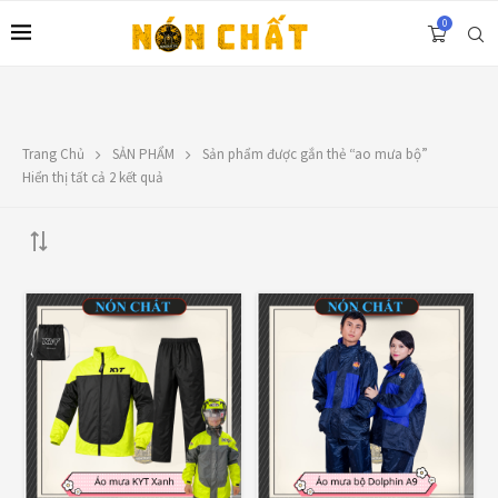
0
Trang Chủ
SẢN PHẨM
Sản phẩm được gắn thẻ “ao mưa bộ”
LIÊN HỆ
Hiển thị tất cả 2 kết quả
Địa chỉ: 1330 Phạm Văn Thuận, Tân Tiến, Biên Hòa, ĐN.
SĐT: 0588.73.8888
Email:
nonchatbh@gmail.com
FILTER BY PRICE