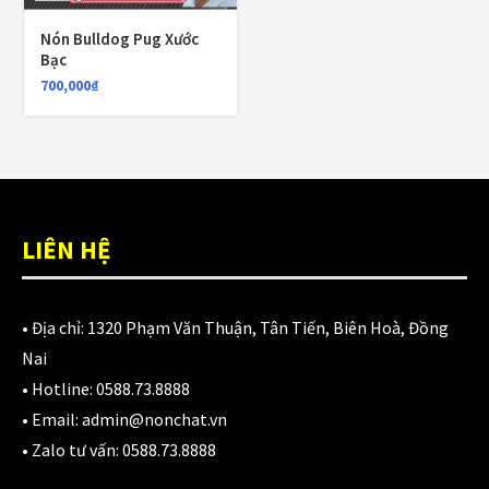
980,000
₫
Nón Bulldog Pug Xước
Bạc
700,000
₫
Áo giáp LS2 Garda Air Man
2,890,000
₫
Nón Ls2 OF606 Drifter đen xanh
LIÊN HỆ
3,900,000
₫
• Địa chỉ:
1320 Phạm Văn Thuận, Tân Tiến, Biên Hoà, Đồng
Nai
CATEGORIES
• Hotline:
0588.73.8888
• Email:
admin@nonchat.vn
Áo Giáp
(33)
• Zalo tư vấn:
0588.73.8888