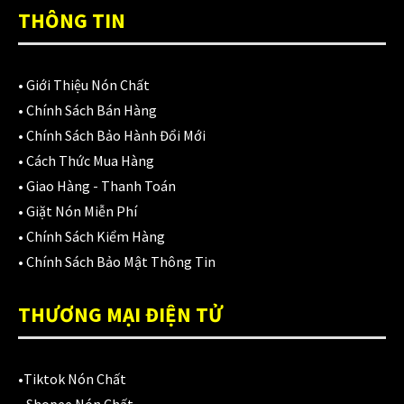
Áo mưa
(7)
THÔNG TIN
ÁO QUẦN GIÁP
(48)
Balo - Túi đeo
(21)
•
Giới Thiệu Nón Chất
•
Chính Sách Bán Hàng
BULLDOG
(47)
•
Chính Sách Bảo Hành Đổi Mới
Dưỡng sên
(5)
•
Cách Thức Mua Hàng
•
Giao Hàng - Thanh Toán
Đệm lót yên xe
(3)
•
Giặt Nón Miễn Phí
EGO
(80)
•
Chính Sách Kiểm Hàng
•
Chính Sách Bảo Mật Thông Tin
FALCON
(18)
THƯƠNG MẠI ĐIỆN TỬ
Găng cụt ngón
(6)
Găng dài ngón
(20)
•
Tiktok Nón Chất
GĂNG TAY
(28)