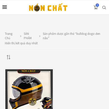
0
Trang
SẢN
Sản phẩm được gắn thẻ “bulldog dogo đen
LIÊN HỆ
Chủ
PHẨM
nâu”
Hiển thị kết quả duy nhất
Địa chỉ: 1330 Phạm Văn Thuận, Tân Tiến, Biên Hòa, ĐN.
SĐT: 0588.73.8888
Email:
nonchatbh@gmail.com
TOP RATED PRODUCTS
Nón Ego E24 Xám Titan