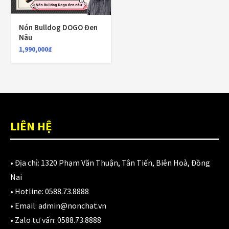
980,000
₫
Nón Bulldog DOGO Đen
Nâu
Áo giáp LS2 Garda Air Man
1,990,000
₫
2,890,000
₫
Nón Ls2 OF606 Drifter đen xanh
LIÊN HỆ
3,900,000
₫
• Địa chỉ:
1320 Phạm Văn Thuận, Tân Tiến, Biên Hoà, Đồng
Nai
CATEGORIES
• Hotline:
0588.73.8888
• Email:
admin@nonchat.vn
Áo Giáp
(33)
• Zalo tư vấn:
0588.73.8888