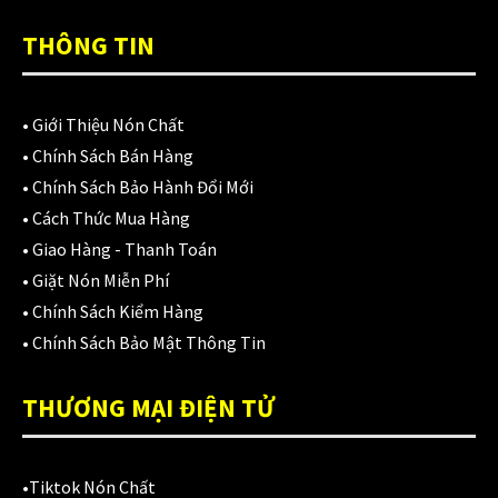
Áo mưa
(7)
THÔNG TIN
ÁO QUẦN GIÁP
(48)
Balo - Túi đeo
(21)
•
Giới Thiệu Nón Chất
BULLDOG
(47)
•
Chính Sách Bán Hàng
•
Chính Sách Bảo Hành Đổi Mới
Dưỡng sên
(5)
•
Cách Thức Mua Hàng
Đệm lót yên xe
(3)
•
Giao Hàng - Thanh Toán
•
Giặt Nón Miễn Phí
EGO
(80)
•
Chính Sách Kiểm Hàng
FALCON
(18)
•
Chính Sách Bảo Mật Thông Tin
Găng cụt ngón
(6)
THƯƠNG MẠI ĐIỆN TỬ
Găng dài ngón
(20)
GĂNG TAY
(28)
•
Tiktok Nón Chất