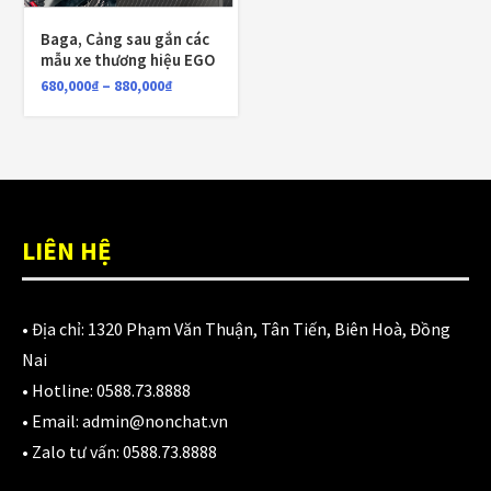
LỌC
Baga, Cảng sau gắn các
Giá:
680,000₫
—
880,000₫
mẫu xe thương hiệu EGO
680,000
₫
–
880,000
₫
TOP RATED PRODUCTS
Nón Ego E24 Xám Titan
980,000
₫
LIÊN HỆ
Áo giáp LS2 Garda Air Man
• Địa chỉ:
1320 Phạm Văn Thuận, Tân Tiến, Biên Hoà, Đồng
2,890,000
₫
Nai
• Hotline:
0588.73.8888
• Email:
admin@nonchat.vn
• Zalo tư vấn:
0588.73.8888
Nón Ls2 OF606 Drifter đen xanh
3,900,000
₫