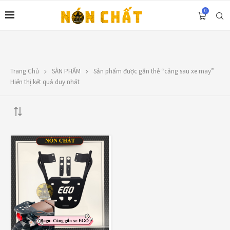
0
Trang Chủ
SẢN PHẨM
Sản phẩm được gắn thẻ “cảng sau xe may”
LIÊN HỆ
Hiển thị kết quả duy nhất
Địa chỉ: 1330 Phạm Văn Thuận, Tân Tiến, Biên Hòa, ĐN.
SĐT: 0588.73.8888
Email:
nonchatbh@gmail.com
FILTER BY PRICE