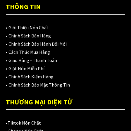
THÔNG TIN
•
Giới Thiệu Nón Chất
CATEGORIES
•
Chính Sách Bán Hàng
•
Chính Sách Bảo Hành Đổi Mới
Áo Giáp
(33)
•
Cách Thức Mua Hàng
Áo mưa
(7)
•
Giao Hàng - Thanh Toán
•
Giặt Nón Miễn Phí
ÁO QUẦN GIÁP
(48)
•
Chính Sách Kiểm Hàng
Balo - Túi đeo
(21)
•
Chính Sách Bảo Mật Thông Tin
BULLDOG
(47)
THƯƠNG MẠI ĐIỆN TỬ
Dưỡng sên
(5)
Đệm lót yên xe
(3)
•
Tiktok Nón Chất