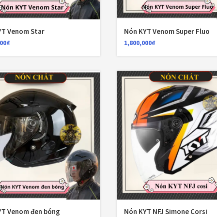
YT Venom Star
Nón KYT Venom Super Fluo
000
₫
1,800,000
₫
YT Venom đen bóng
Nón KYT NFJ Simone Corsi