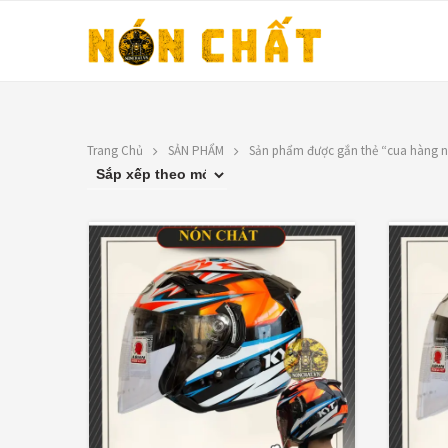
Trang Chủ
SẢN PHẨM
Sản phẩm được gắn thẻ “cua hàng n
LIÊN HỆ
FILTER BY PRICE
Địa chỉ: 1330 Phạm Văn Thuận,
Tân Tiến, Biên Hòa, ĐN.
LỌC
Giá:
120,00
SĐT: 0588.73.8888
Email:
nonchatbh@gmail.com