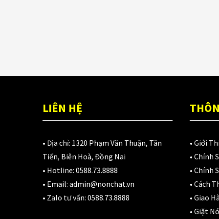
LIÊN HỆ
THÔN
• Địa chỉ:
1320 Phạm Văn Thuận, Tân
•
Giới Th
Tiến, Biên Hoà, Đồng Nai
•
Chính 
• Hotline:
0588.73.8888
•
Chính S
• Email:
admin@nonchat.vn
•
Cách T
• Zalo tư vấn:
0588.73.8888
•
Giao H
•
Giặt Nó