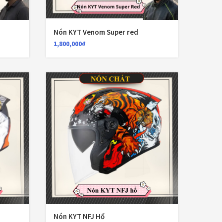
Nón Ls2 OF606
Đệm lót yên xe
(3)
Drifter đen xanh
3,900,000
₫
Nón KYT Venom Super red
EGO
(80)
1,800,000
₫
FALCON
(18)
Găng cụt ngón
(6)
Găng dài ngón
(20)
GĂNG TAY
(28)
Giá đỡ điện thoại
(6)
GIÁP BẢO HỘ
(50)
Giáp tay chân
(1)
Giày có giáp
(8)
Nón KYT NFJ Hổ