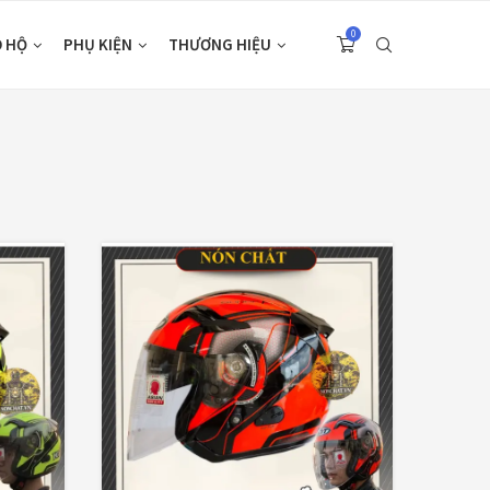
0
O HỘ
PHỤ KIỆN
THƯƠNG HIỆU
 PRODUCTS
CATEGORIES
Nón Ego E24
Áo Giáp
(33)
Xám Titan
Áo mưa
(7)
980,000
₫
ÁO QUẦN GIÁP
(48)
Áo giáp LS2
Balo - Túi đeo
(21)
Garda Air Man
2,890,000
₫
BULLDOG
(47)
Dưỡng sên
(5)