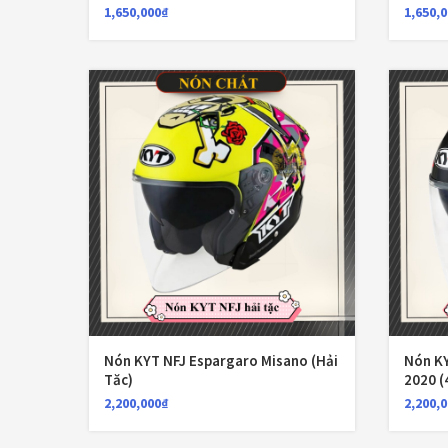
1,650,000
₫
1,650,
Nón KYT NFJ Espargaro Misano (Hải
Nón KY
Tăc)
2020 (
2,200,000
₫
2,200,