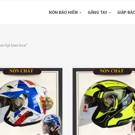
NÓN BẢO HIỂM
GĂNG TAY
GIÁP BẢ
on kyt bien hoa”
SHOP BY COLORS
TOP RATED
Đen
(1)
pha lê
(1)
0₫
—
2,800,000₫
Trong
(1)