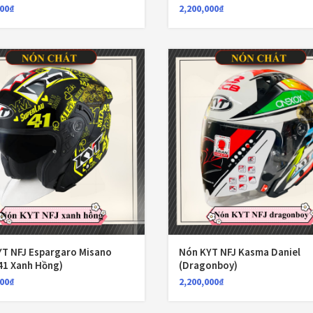
000
₫
2,200,000
₫
T NFJ Espargaro Misano
Nón KYT NFJ Kasma Daniel
41 Xanh Hồng)
(Dragonboy)
000
₫
2,200,000
₫