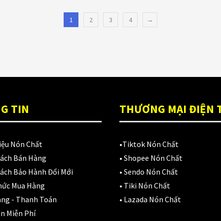
1
2
3
4
→
G TIN
THƯƠNG MẠI ĐIỆN 
iệu Nón Chất
•
Tiktok Nón Chất
Sách Bán Hàng
•
Shopee Nón Chất
ách Bảo Hành Đổi Mới
•
Sendo Nón Chất
hức Mua Hàng
•
Tiki Nón Chất
àng - Thanh Toán
•
Lazada Nón Chất
n Miễn Phí