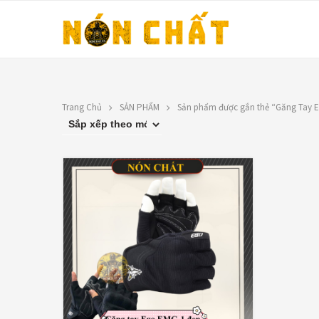
Trang Chủ
SẢN PHẨM
Sản phẩm được gắn thẻ “Găng Tay 
LIÊN HỆ
TOP RATED PRO
N
Địa chỉ: 1330 Phạm Văn Thuận,
X
Tân Tiến, Biên Hòa, ĐN.
9
SĐT: 0588.73.8888
Á
Email:
nonchatbh@gmail.com
G
2