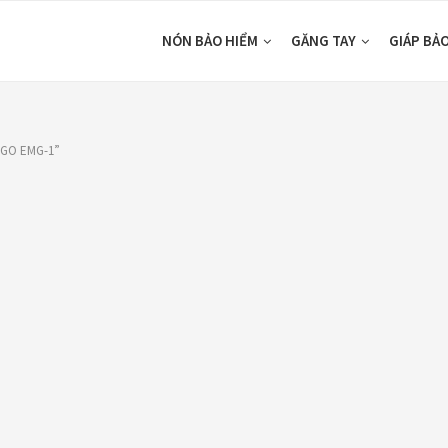
NÓN BẢO HIỂM
GĂNG TAY
GIÁP BẢ
EGO EMG-1”
DUCTS
CATEGORIES
ón Ego E24
Áo Giáp
(33)
ám Titan
Áo mưa
(7)
80,000
₫
ÁO QUẦN GIÁP
(48)
o giáp LS2
Balo - Túi đeo
(21)
arda Air Man
,890,000
₫
BULLDOG
(47)
Dưỡng sên
(5)