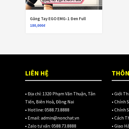
N
D
3
Găng Tay EGO EMG-1 Đen Full
180,000
₫
LIÊN HỆ
THÔN
• Địa chỉ:
1320 Phạm Văn Thuận, Tân
•
Giới Th
Tiến, Biên Hoà, Đồng Nai
•
Chính 
• Hotline:
0588.73.8888
•
Chính S
• Email:
admin@nonchat.vn
•
Cách T
• Zalo tư vấn:
0588.73.8888
•
Giao H