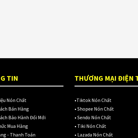
ón Ls2 OF606
Đệm lót yên xe
(3)
rifter đen xanh
,900,000
₫
EGO
(80)
FALCON
(18)
Găng cụt ngón
(6)
Găng dài ngón
(20)
GĂNG TAY
(28)
G TIN
THƯƠNG MẠI ĐIỆN 
Giá đỡ điện thoại
(6)
iệu Nón Chất
•
Tiktok Nón Chất
GIÁP BẢO HỘ
(50)
Sách Bán Hàng
•
Shopee Nón Chất
Giáp tay chân
(1)
ách Bảo Hành Đổi Mới
•
Sendo Nón Chất
hức Mua Hàng
•
Tiki Nón Chất
Giày có giáp
(8)
àng - Thanh Toán
•
Lazada Nón Chất