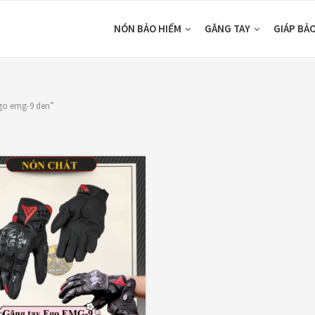
NÓN BẢO HIỂM
GĂNG TAY
GIÁP BẢ
go emg-9 den”
DUCTS
CATEGORIES
ón Yohe 981
Áo Giáp
(33)
em bảy màu
Áo mưa
(7)
,700,000
₫
ÁO QUẦN GIÁP
(48)
ón KYT Venom
Balo - Túi đeo
(21)
en nhám
,800,000
₫
BULLDOG
(47)
,650,000
₫
Dưỡng sên
(5)