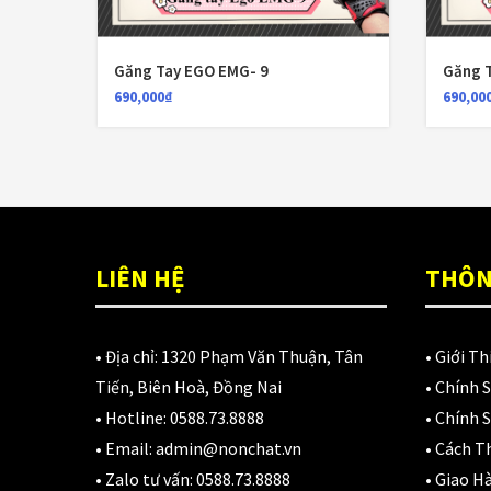
B
n
M
Găng Tay EGO EMG- 9
Găng 
7
690,000
₫
690,00
LIÊN HỆ
THÔN
• Địa chỉ:
1320 Phạm Văn Thuận, Tân
•
Giới Th
Tiến, Biên Hoà, Đồng Nai
•
Chính 
• Hotline:
0588.73.8888
•
Chính S
• Email:
admin@nonchat.vn
•
Cách T
• Zalo tư vấn:
0588.73.8888
•
Giao H