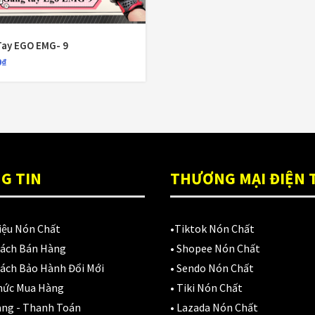
alo chống
Đệm lót yên xe
(3)
ước Motowolf
DL0717 40L
Tay EGO EMG- 9
EGO
(80)
50,000
₫
0
₫
FALCON
(18)
Găng cụt ngón
(6)
Găng dài ngón
(20)
GĂNG TAY
(28)
G TIN
THƯƠNG MẠI ĐIỆN 
Giá đỡ điện thoại
(6)
iệu Nón Chất
•
Tiktok Nón Chất
GIÁP BẢO HỘ
(50)
Sách Bán Hàng
•
Shopee Nón Chất
Giáp tay chân
(1)
ách Bảo Hành Đổi Mới
•
Sendo Nón Chất
hức Mua Hàng
•
Tiki Nón Chất
Giày có giáp
(8)
àng - Thanh Toán
•
Lazada Nón Chất