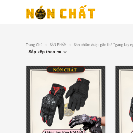
Trang Chủ
SẢN PHẨM
Sản phẩm được gắn thẻ “gang tay e
LIÊN HỆ
TOP RATED PRO
N
Địa chỉ: 1330 Phạm Văn Thuận,
t
Tân Tiến, Biên Hòa, ĐN.
1
SĐT: 0588.73.8888
N
Email:
nonchatbh@gmail.com
đ
1
1