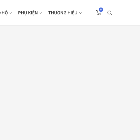
0
O HỘ
PHỤ KIỆN
THƯƠNG HIỆU
S
(33)
(7)
(48)
(21)
(47)
(5)