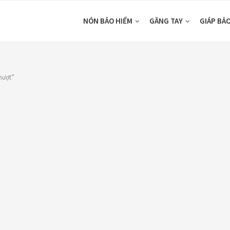
NÓN BẢO HIỂM
GĂNG TAY
GIÁP BẢ
hượt”
S
TOP RATED PRODUCTS
CATEGORIE
(1)
Nón Ego E24
Áo Giáp
Xám Titan
(1)
Áo mưa
980,000
₫
ÁO QUẦN GIÁP
Áo giáp LS2
Balo - Túi đeo
Garda Air Man
2,890,000
₫
BULLDOG
Dưỡng sên