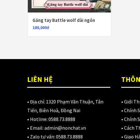
Găng tay Battle wolf dài ngón
180,000
₫
LIÊN HỆ
THÔN
• Địa chỉ:
1320 Phạm Văn Thuận, Tân
•
Giới Th
Tiến, Biên Hoà, Đồng Nai
•
Chính 
• Hotline:
0588.73.8888
•
Chính S
• Email:
admin@nonchat.vn
•
Cách T
• Zalo tư vấn:
0588.73.8888
•
Giao H