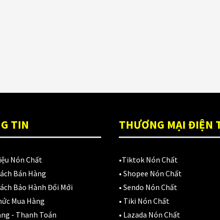
Nón Ls2 OF606
Đệm lót yên xe
Drifter đen xanh
3,900,000
₫
EGO
FALCON
Găng cụt ngón
Găng dài ngón
GĂNG TAY
G TIN
THƯƠNG MẠI ĐIỆN 
Giá đỡ điện tho
iệu Nón Chất
•
Tiktok Nón Chất
GIÁP BẢO HỘ
Sách Bán Hàng
•
Shopee Nón Chất
Giáp tay chân
ách Bảo Hành Đổi Mới
•
Sendo Nón Chất
hức Mua Hàng
•
Tiki Nón Chất
Giày có giáp
àng - Thanh Toán
•
Lazada Nón Chất