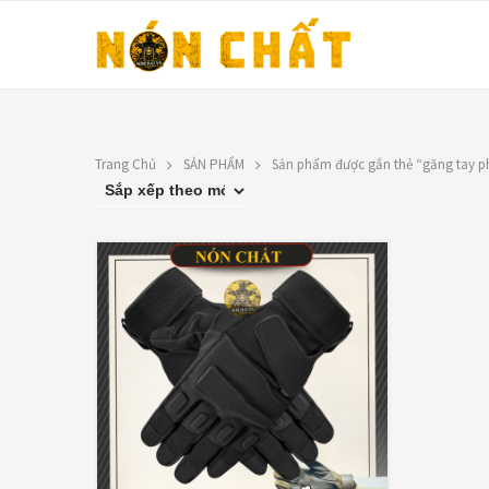
Trang Chủ
SẢN PHẨM
Sản phẩm được gắn thẻ “găng tay p
LIÊN HỆ
SHOP BY COLOR
Đen
Địa chỉ: 1330 Phạm Văn Thuận,
Tân Tiến, Biên Hòa, ĐN.
Vàng
SĐT: 0588.73.8888
Email:
nonchatbh@gmail.com