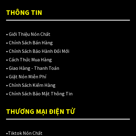
Áo mưa
(7)
THÔNG TIN
ÁO QUẦN GIÁP
(48)
Balo - Túi đeo
(21)
•
Giới Thiệu Nón Chất
BULLDOG
(47)
•
Chính Sách Bán Hàng
•
Chính Sách Bảo Hành Đổi Mới
Dưỡng sên
(5)
•
Cách Thức Mua Hàng
Đệm lót yên xe
(3)
•
Giao Hàng - Thanh Toán
•
Giặt Nón Miễn Phí
EGO
(80)
•
Chính Sách Kiểm Hàng
FALCON
(18)
•
Chính Sách Bảo Mật Thông Tin
Găng cụt ngón
(6)
THƯƠNG MẠI ĐIỆN TỬ
Găng dài ngón
(20)
GĂNG TAY
(28)
•
Tiktok Nón Chất