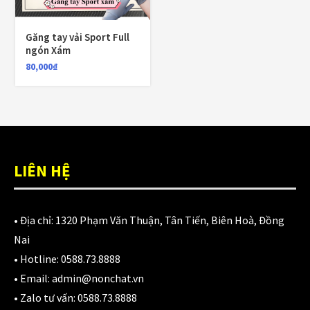
980,000
₫
Găng tay vải Sport Full
ngón Xám
Áo giáp LS2 Garda Air Man
80,000
₫
2,890,000
₫
Nón Ls2 OF606 Drifter đen xanh
LIÊN HỆ
3,900,000
₫
• Địa chỉ:
1320 Phạm Văn Thuận, Tân Tiến, Biên Hoà, Đồng
Nai
CATEGORIES
• Hotline:
0588.73.8888
• Email:
admin@nonchat.vn
Áo Giáp
(33)
• Zalo tư vấn:
0588.73.8888