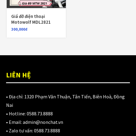
980,000
₫
Giá đỡ điện thoại
Motowolf MDL2821
Áo giáp LS2 Garda Air Man
300,000
₫
2,890,000
₫
Nón Ls2 OF606 Drifter đen xanh
LIÊN HỆ
3,900,000
₫
• Địa chỉ:
1320 Phạm Văn Thuận, Tân Tiến, Biên Hoà, Đồng
Nai
CATEGORIES
• Hotline:
0588.73.8888
• Email:
admin@nonchat.vn
Áo Giáp
(33)
• Zalo tư vấn:
0588.73.8888