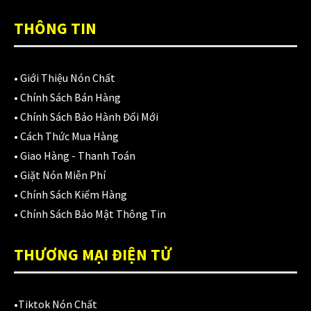
Áo mưa
(7)
THÔNG TIN
ÁO QUẦN GIÁP
(48)
Balo - Túi đeo
(21)
•
Giới Thiệu Nón Chất
BULLDOG
(47)
•
Chính Sách Bán Hàng
•
Chính Sách Bảo Hành Đổi Mới
Dưỡng sên
(5)
•
Cách Thức Mua Hàng
Đệm lót yên xe
(3)
•
Giao Hàng - Thanh Toán
•
Giặt Nón Miễn Phí
EGO
(80)
•
Chính Sách Kiểm Hàng
FALCON
(18)
•
Chính Sách Bảo Mật Thông Tin
Găng cụt ngón
(6)
THƯƠNG MẠI ĐIỆN TỬ
Găng dài ngón
(20)
GĂNG TAY
(28)
•
Tiktok Nón Chất