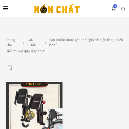
0
Trang
SẢN
Sản phẩm được gắn thẻ “giá đỡ điện thoại biên
LIÊN HỆ
Chủ
PHẨM
hòa”
Hiển thị kết quả duy nhất
Địa chỉ: 1330 Phạm Văn Thuận, Tân Tiến, Biên Hòa, ĐN.
SĐT: 0588.73.8888
Email:
nonchatbh@gmail.com
TOP RATED PRODUCTS
Nón Ego E24 Xám Titan