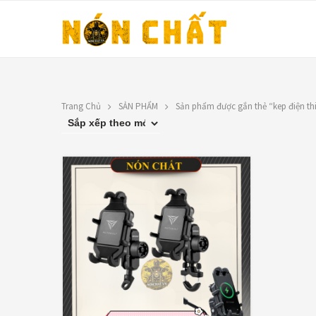
Trang Chủ
SẢN PHẨM
Sản phẩm được gắn thẻ “kep điện th
LIÊN HỆ
TOP RATED PRO
N
Địa chỉ: 1330 Phạm Văn Thuận,
X
Tân Tiến, Biên Hòa, ĐN.
9
SĐT: 0588.73.8888
Á
Email:
nonchatbh@gmail.com
G
2