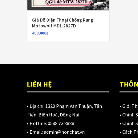
N
D
3
Giá Đỡ Điện Thoại Chống Rung
Motowolf MDL 2827D
450,000
₫
LIÊN HỆ
THÔN
• Địa chỉ:
1320 Phạm Văn Thuận, Tân
•
Giới Th
Tiến, Biên Hoà, Đồng Nai
•
Chính 
• Hotline:
0588.73.8888
•
Chính S
• Email:
admin@nonchat.vn
•
Cách T