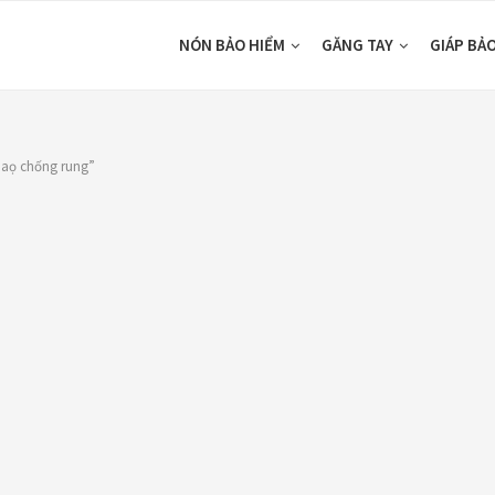
NÓN BẢO HIỂM
GĂNG TAY
GIÁP BẢ
iaọ chống rung”
DUCTS
CATEGORIES
ón Ego E24
Áo Giáp
(33)
ám Titan
Áo mưa
(7)
80,000
₫
ÁO QUẦN GIÁP
(48)
o giáp LS2
Balo - Túi đeo
(21)
arda Air Man
,890,000
₫
BULLDOG
(47)
Dưỡng sên
(5)