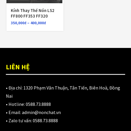
LỌC
Kính Thay Thế Nón LS2
Giá:
350,000₫
—
400,000₫
FF800 FF353 FF320
350,000
₫
–
400,000
₫
SHOP BY COLORS
7 màu
(1)
Đen
(1)
LIÊN HỆ
gương bạc
(1)
• Địa chỉ:
1320 Phạm Văn Thuận, Tân Tiến, Biên Hoà, Đồng
Revo cam
(1)
Nai
Revo xanh
(1)
• Hotline:
0588.73.8888
• Email:
admin@nonchat.vn
Trong
(1)
• Zalo tư vấn:
0588.73.8888