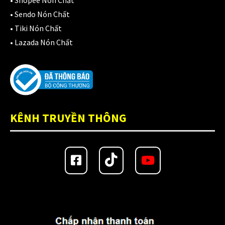
•
Shopee Nón Chất
•
Sendo Nón Chất
Áo Giáp
(33)
•
Tiki Nón Chất
•
Lazada Nón Chất
Áo mưa
(7)
ÁO QUẦN GIÁP
(48)
Balo - Túi đeo
(21)
BULLDOG
(47)
KÊNH TRUYỀN THÔNG
Dưỡng sên
(5)
Đệm lót yên xe
(3)
EGO
(80)
FALCON
(18)
Găng cụt ngón
(6)