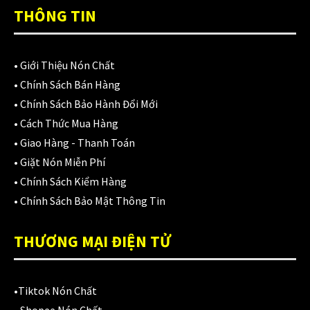
TOP RATED PRODUCTS
THÔNG TIN
Nón Ego E24 Xám Titan
980,000
₫
•
Giới Thiệu Nón Chất
•
Chính Sách Bán Hàng
•
Chính Sách Bảo Hành Đổi Mới
•
Cách Thức Mua Hàng
Áo giáp LS2 Garda Air Man
•
Giao Hàng - Thanh Toán
2,890,000
₫
•
Giặt Nón Miễn Phí
•
Chính Sách Kiểm Hàng
•
Chính Sách Bảo Mật Thông Tin
Nón Ls2 OF606 Drifter đen xanh
3,900,000
₫
THƯƠNG MẠI ĐIỆN TỬ
•
Tiktok Nón Chất
CATEGORIES