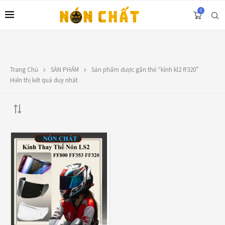
0
Trang Chủ
SẢN PHẨM
Sản phẩm được gắn thẻ “kính kl2 ff320”
LIÊN HỆ
Hiển thị kết quả duy nhất
Địa chỉ: 1330 Phạm Văn Thuận, Tân Tiến, Biên Hòa, ĐN.
SĐT: 0588.73.8888
Email:
nonchatbh@gmail.com
FILTER BY PRICE