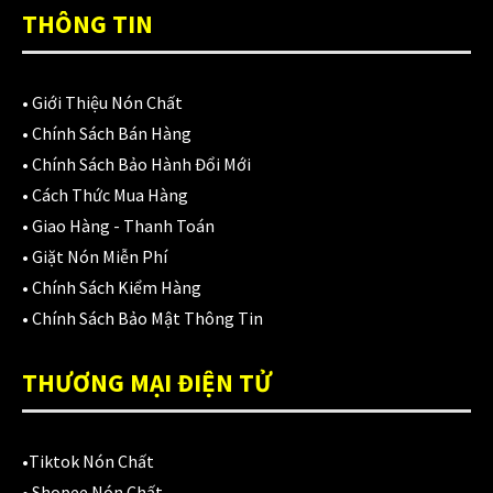
Áo mưa
(7)
THÔNG TIN
ÁO QUẦN GIÁP
(48)
Balo - Túi đeo
(21)
•
Giới Thiệu Nón Chất
•
Chính Sách Bán Hàng
BULLDOG
(47)
•
Chính Sách Bảo Hành Đổi Mới
Dưỡng sên
(5)
•
Cách Thức Mua Hàng
•
Giao Hàng - Thanh Toán
Đệm lót yên xe
(3)
•
Giặt Nón Miễn Phí
EGO
(80)
•
Chính Sách Kiểm Hàng
•
Chính Sách Bảo Mật Thông Tin
FALCON
(18)
THƯƠNG MẠI ĐIỆN TỬ
Găng cụt ngón
(6)
Găng dài ngón
(20)
•
Tiktok Nón Chất
GĂNG TAY
(28)
•
Shopee Nón Chất