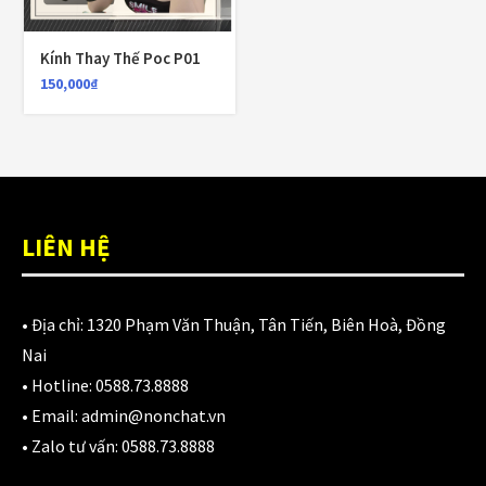
980,000
₫
Kính Thay Thế Poc P01
150,000
₫
Áo giáp LS2 Garda Air Man
2,890,000
₫
Nón Ls2 OF606 Drifter đen xanh
LIÊN HỆ
3,900,000
₫
• Địa chỉ:
1320 Phạm Văn Thuận, Tân Tiến, Biên Hoà, Đồng
Nai
CATEGORIES
• Hotline:
0588.73.8888
• Email:
admin@nonchat.vn
Áo Giáp
(33)
• Zalo tư vấn:
0588.73.8888