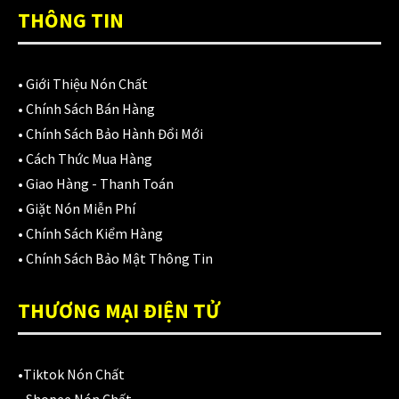
Áo mưa
(7)
THÔNG TIN
ÁO QUẦN GIÁP
(48)
Balo - Túi đeo
(21)
•
Giới Thiệu Nón Chất
•
Chính Sách Bán Hàng
BULLDOG
(47)
•
Chính Sách Bảo Hành Đổi Mới
Dưỡng sên
(5)
•
Cách Thức Mua Hàng
•
Giao Hàng - Thanh Toán
Đệm lót yên xe
(3)
•
Giặt Nón Miễn Phí
EGO
(80)
•
Chính Sách Kiểm Hàng
•
Chính Sách Bảo Mật Thông Tin
FALCON
(18)
THƯƠNG MẠI ĐIỆN TỬ
Găng cụt ngón
(6)
Găng dài ngón
(20)
•
Tiktok Nón Chất
GĂNG TAY
(28)