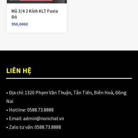
980,000
₫
Mũ 3/4 2 Kính KLT Fuxia
Đỏ
950,000
₫
Áo giáp LS2 Garda Air Man
2,890,000
₫
Nón Ls2 OF606 Drifter đen xanh
LIÊN HỆ
3,900,000
₫
• Địa chỉ:
1320 Phạm Văn Thuận, Tân Tiến, Biên Hoà, Đồng
Nai
CATEGORIES
• Hotline:
0588.73.8888
• Email:
admin@nonchat.vn
Áo Giáp
(33)
• Zalo tư vấn:
0588.73.8888