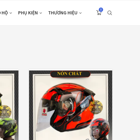
0
O HỘ
PHỤ KIỆN
THƯƠNG HIỆU
 PRODUCTS
CATEGORIES
Nón 1/2 KYT
Áo Giáp
(33)
Tiger Jet Đen
Nhám
Áo mưa
(7)
980,000
₫
ÁO QUẦN GIÁP
(48)
Nón LS2 MX703
Balo - Túi đeo
(21)
Cào Cào Carbon
Fireskull Violet
BULLDOG
(47)
10,900,000
₫
Dưỡng sên
(5)