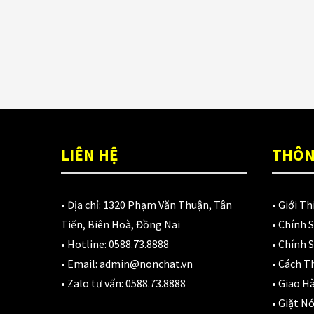
LIÊN HỆ
THÔN
• Địa chỉ:
1320 Phạm Văn Thuận, Tân
•
Giới Th
Tiến, Biên Hoà, Đồng Nai
•
Chính 
• Hotline:
0588.73.8888
•
Chính S
• Email:
admin@nonchat.vn
•
Cách T
• Zalo tư vấn:
0588.73.8888
•
Giao H
•
Giặt Nó