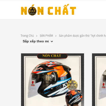
Trang Chủ
SẢN PHẨM
Sản phẩm được gắn thẻ “kyt chinh h
LIÊN HỆ
FILTER BY PRICE
Địa chỉ: 1330 Phạm Văn Thuận,
Tân Tiến, Biên Hòa, ĐN.
LỌC
Giá:
120,00
SĐT: 0588.73.8888
Email:
nonchatbh@gmail.com