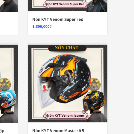
Kinh thay thế
Đệm lót yên xe
(3)
nón GRS A102k,
a33k, a737k,
Nón KYT Venom Super red
a368k, a966k,
EGO
(80)
1,800,000
₫
a760k
FALCON
(18)
Găng cụt ngón
(6)
Găng dài ngón
(20)
GĂNG TAY
(28)
Giá đỡ điện thoại
(6)
GIÁP BẢO HỘ
(50)
Giáp tay chân
(1)
Giày có giáp
(8)
ập
Nón KYT Venom Masia số 5