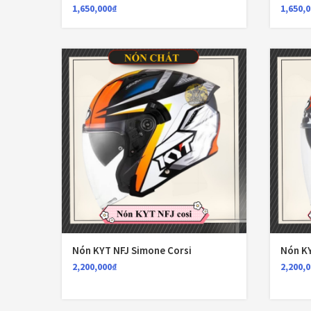
1,650,000
₫
1,650,
Nón KYT NFJ Simone Corsi
Nón K
2,200,000
₫
2,200,