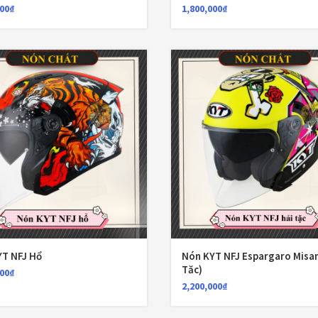
000
₫
1,800,000
₫
YT NFJ Hổ
Nón KYT NFJ Espargaro Misan
Tăc)
000
₫
2,200,000
₫