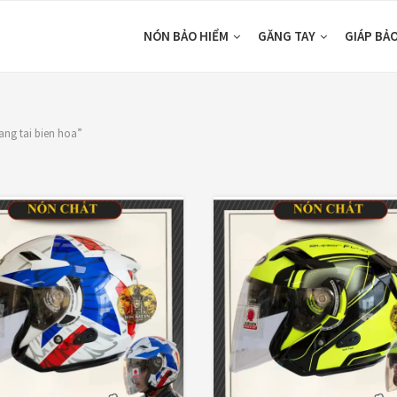
NÓN BẢO HIỂM
GĂNG TAY
GIÁP BẢ
ang tai bien hoa”
SHOP BY COLORS
TOP RATED
Đen
(1)
pha lê
(1)
0₫
—
2,800,000₫
Trong
(1)