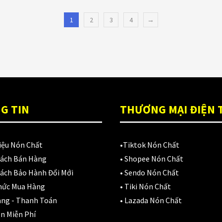
1
2
3
4
→
G TIN
THƯƠNG MẠI ĐIỆN 
iệu Nón Chất
•
Tiktok Nón Chất
Sách Bán Hàng
•
Shopee Nón Chất
ách Bảo Hành Đổi Mới
•
Sendo Nón Chất
hức Mua Hàng
•
Tiki Nón Chất
àng - Thanh Toán
•
Lazada Nón Chất
n Miễn Phí