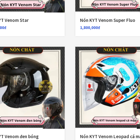
YT Venom Star
Nón KYT Venom Super Fluo
000
₫
1,800,000
₫
150,000
₫
YT Venom đen bóng
Nón KYT Venom Leopad cá m