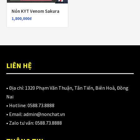
980,000
₫
Nón KYT Venom Sakura
1,800,000
₫
Áo giáp LS2 Garda Air Man
2,890,000
₫
LIÊN HỆ
Nón Ls2 OF606 Drifter đen xanh
3,900,000
₫
• Địa chỉ:
1320 Phạm Văn Thuận, Tân Tiến, Biên Hoà, Đồng
Nai
• Hotline:
0588.73.8888
CATEGORIES
• Email:
admin@nonchat.vn
• Zalo tư vấn:
0588.73.8888
Áo Giáp
(33)