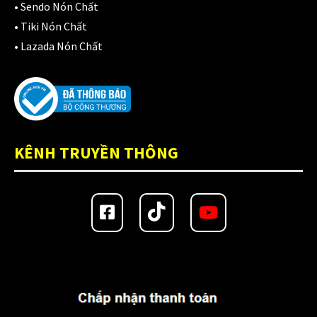
•
Sendo Nón Chất
Giá đỡ điện thoại
(6)
•
Tiki Nón Chất
•
Lazada Nón Chất
GIÁP BẢO HỘ
(50)
Giáp tay chân
(1)
Giày có giáp
(8)
Kính nón bảo hiểm 1/2
(12)
KÊNH TRUYỀN THÔNG
Kính nón bảo hiểm 3/4
(21)
Kính nón bảo hiểm fullface
(20)
Kính thay thế nón bảo hiểm
(41)
KLT
(26)
KYT
(49)