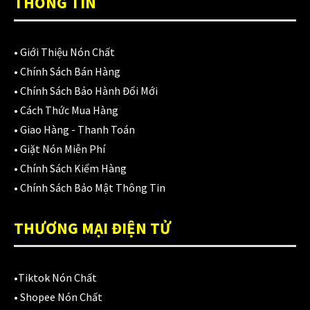
THÔNG TIN
Áo mưa
(7)
ÁO QUẦN GIÁP
(48)
•
Giới Thiệu Nón Chất
Balo - Túi đeo
(21)
•
Chính Sách Bán Hàng
BULLDOG
•
Chính Sách Bảo Hành Đổi Mới
(47)
•
Cách Thức Mua Hàng
Dưỡng sên
(5)
•
Giao Hàng - Thanh Toán
•
Giặt Nón Miễn Phí
Đệm lót yên xe
(3)
•
Chính Sách Kiểm Hàng
EGO
(80)
•
Chính Sách Bảo Mật Thông Tin
FALCON
(18)
THƯƠNG MẠI ĐIỆN TỬ
Găng cụt ngón
(6)
Găng dài ngón
(20)
•
Tiktok Nón Chất
•
Shopee Nón Chất
GĂNG TAY
(28)