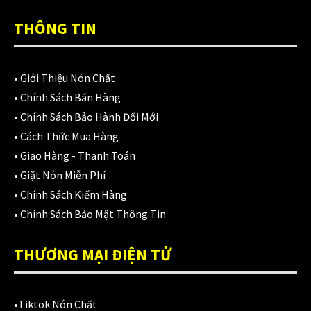
Áo mưa
(7)
THÔNG TIN
ÁO QUẦN GIÁP
(48)
Balo - Túi đeo
(21)
•
Giới Thiệu Nón Chất
BULLDOG
(47)
•
Chính Sách Bán Hàng
•
Chính Sách Bảo Hành Đổi Mới
Dưỡng sên
(5)
•
Cách Thức Mua Hàng
Đệm lót yên xe
(3)
•
Giao Hàng - Thanh Toán
•
Giặt Nón Miễn Phí
EGO
(80)
•
Chính Sách Kiểm Hàng
FALCON
(18)
•
Chính Sách Bảo Mật Thông Tin
Găng cụt ngón
(6)
THƯƠNG MẠI ĐIỆN TỬ
Găng dài ngón
(20)
GĂNG TAY
(28)
•
Tiktok Nón Chất