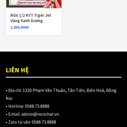
1,700,000
₫
Nón 1/2 KYT Tiger Jet
Vàng Xanh Dương
Nón KYT Venom đen nhám
1,050,000
₫
1,800,000
₫
1,650,000
₫
Balo chống nước Motowolf MDL0717 40L
LIÊN HỆ
750,000
₫
• Địa chỉ:
1320 Phạm Văn Thuận, Tân Tiến, Biên Hoà, Đồng
Nai
CATEGORIES
• Hotline:
0588.73.8888
• Email:
admin@nonchat.vn
Áo Giáp
(33)
• Zalo tư vấn:
0588.73.8888