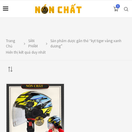
0
Trang
SẢN
Sản phẩm được gắn thẻ “kyt tiger vàng xanh
LIÊN HỆ
Chủ
PHẨM
dương”
Hiển thị kết quả duy nhất
Địa chỉ: 1330 Phạm Văn Thuận, Tân Tiến, Biên Hòa, ĐN.
SĐT: 0588.73.8888
Email:
nonchatbh@gmail.com
TOP RATED PRODUCTS
Nón Yohe 981 tem bảy màu