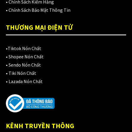
Áo mưa
(7)
•
Chính Sách Kiểm Hàng
•
Chính Sách Bảo Mật Thông Tin
ÁO QUẦN GIÁP
(48)
Balo - Túi đeo
THƯƠNG MẠI ĐIỆN TỬ
(21)
BULLDOG
(47)
•
Tiktok Nón Chất
Dưỡng sên
(5)
•
Shopee Nón Chất
Đệm lót yên xe
(3)
•
Sendo Nón Chất
•
Tiki Nón Chất
EGO
(80)
•
Lazada Nón Chất
FALCON
(18)
Găng cụt ngón
(6)
Găng dài ngón
(20)
KÊNH TRUYỀN THÔNG
GĂNG TAY
(28)