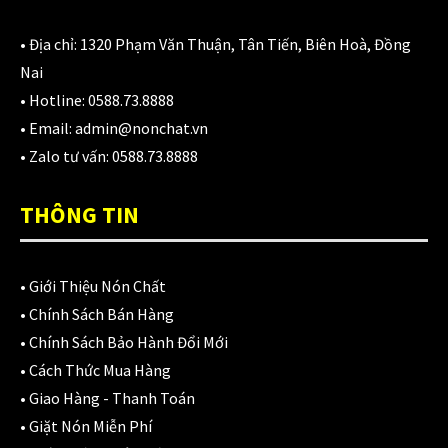
980,000
₫
• Địa chỉ:
1320 Phạm Văn Thuận, Tân Tiến, Biên Hoà, Đồng
Nai
Áo giáp LS2 Garda Air Man
• Hotline:
0588.73.8888
2,890,000
₫
• Email:
admin@nonchat.vn
• Zalo tư vấn:
0588.73.8888
THÔNG TIN
Nón Ls2 OF606 Drifter đen xanh
3,900,000
₫
•
Giới Thiệu Nón Chất
•
Chính Sách Bán Hàng
•
Chính Sách Bảo Hành Đổi Mới
CATEGORIES
•
Cách Thức Mua Hàng
•
Giao Hàng - Thanh Toán
Áo Giáp
(33)
•
Giặt Nón Miễn Phí