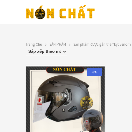
Trang Chủ
SẢN PHẨM
Sản phẩm được gắn thẻ “kyt venom
LIÊN HỆ
TOP RATED PRO
N
Địa chỉ: 1330 Phạm Văn Thuận,
X
-8%
Tân Tiến, Biên Hòa, ĐN.
9
SĐT: 0588.73.8888
Á
Email:
nonchatbh@gmail.com
G
2