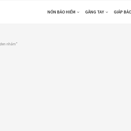
NÓN BẢO HIỂM
GĂNG TAY
GIÁP BẢ
 đen nhám”
DUCTS
CATEGORIES
ón Ego E24
Áo Giáp
(33)
ám Titan
Áo mưa
(7)
80,000
₫
ÁO QUẦN GIÁP
(48)
o giáp LS2
Balo - Túi đeo
(21)
arda Air Man
,890,000
₫
BULLDOG
(47)
Dưỡng sên
(5)