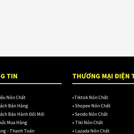
ón Ls2 OF606
Đệm lót yên xe
(3)
rifter đen xanh
,900,000
₫
EGO
(80)
FALCON
(18)
Găng cụt ngón
(6)
Găng dài ngón
(20)
GĂNG TAY
(28)
G TIN
THƯƠNG MẠI ĐIỆN 
Giá đỡ điện thoại
(6)
iệu Nón Chất
•
Tiktok Nón Chất
GIÁP BẢO HỘ
(50)
Sách Bán Hàng
•
Shopee Nón Chất
Giáp tay chân
(1)
ách Bảo Hành Đổi Mới
•
Sendo Nón Chất
hức Mua Hàng
•
Tiki Nón Chất
Giày có giáp
(8)
àng - Thanh Toán
•
Lazada Nón Chất