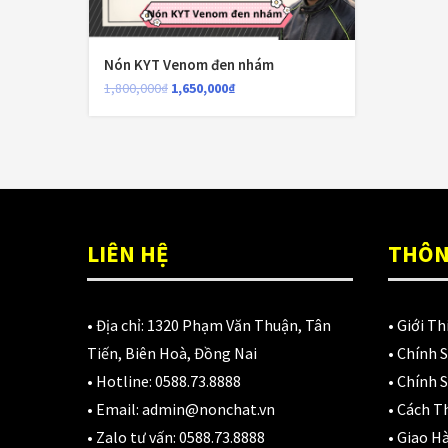
N
D
3
Nón KYT Venom đen nhám
1,800,000
₫
1,650,000
₫
LIÊN HỆ
THÔN
• Địa chỉ:
1320 Phạm Văn Thuận, Tân
•
Giới Th
Tiến, Biên Hoà, Đồng Nai
•
Chính 
• Hotline:
0588.73.8888
•
Chính S
• Email:
admin@nonchat.vn
•
Cách T
• Zalo tư vấn:
0588.73.8888
•
Giao H