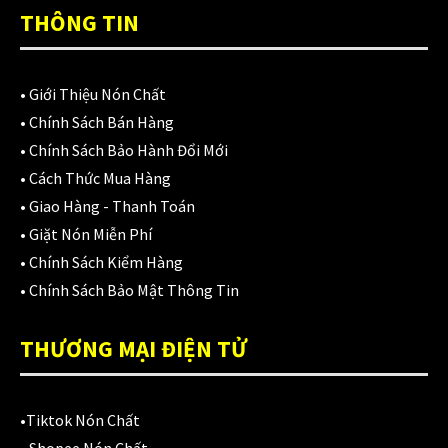
Áo mưa
(7)
THÔNG TIN
ÁO QUẦN GIÁP
(48)
Balo - Túi đeo
(21)
•
Giới Thiệu Nón Chất
•
Chính Sách Bán Hàng
BULLDOG
(47)
•
Chính Sách Bảo Hành Đổi Mới
Dưỡng sên
(5)
•
Cách Thức Mua Hàng
•
Giao Hàng - Thanh Toán
Đệm lót yên xe
(3)
•
Giặt Nón Miễn Phí
EGO
(80)
•
Chính Sách Kiểm Hàng
•
Chính Sách Bảo Mật Thông Tin
FALCON
(18)
THƯƠNG MẠI ĐIỆN TỬ
Găng cụt ngón
(6)
Găng dài ngón
(20)
•
Tiktok Nón Chất
GĂNG TAY
(28)