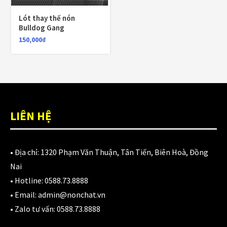
980,000
₫
Lót thay thế nón
Bulldog Gang
150,000
₫
Áo giáp LS2 Garda Air Man
2,890,000
₫
Nón Ls2 OF606 Drifter đen xanh
LIÊN HỆ
3,900,000
₫
• Địa chỉ:
1320 Phạm Văn Thuận, Tân Tiến, Biên Hoà, Đồng
Nai
CATEGORIES
• Hotline:
0588.73.8888
• Email:
admin@nonchat.vn
Áo Giáp
(33)
• Zalo tư vấn:
0588.73.8888