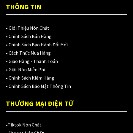
Áo mưa
(7)
THÔNG TIN
ÁO QUẦN GIÁP
(48)
Balo - Túi đeo
(21)
•
Giới Thiệu Nón Chất
•
Chính Sách Bán Hàng
BULLDOG
(47)
•
Chính Sách Bảo Hành Đổi Mới
Dưỡng sên
(5)
•
Cách Thức Mua Hàng
•
Giao Hàng - Thanh Toán
Đệm lót yên xe
(3)
•
Giặt Nón Miễn Phí
EGO
(80)
•
Chính Sách Kiểm Hàng
•
Chính Sách Bảo Mật Thông Tin
FALCON
(18)
THƯƠNG MẠI ĐIỆN TỬ
Găng cụt ngón
(6)
Găng dài ngón
(20)
•
Tiktok Nón Chất
GĂNG TAY
(28)