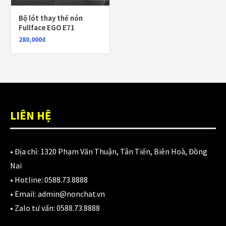
1,700,000
₫
Bộ lót thay thế nón
Fullface EGO E71
280,000
₫
Nón KYT Venom đen nhám
1,800,000
₫
1,650,000
₫
Balo chống nước Motowolf MDL0717 40L
LIÊN HỆ
750,000
₫
• Địa chỉ:
1320 Phạm Văn Thuận, Tân Tiến, Biên Hoà, Đồng
Nai
CATEGORIES
• Hotline:
0588.73.8888
• Email:
admin@nonchat.vn
Áo Giáp
(33)
• Zalo tư vấn:
0588.73.8888