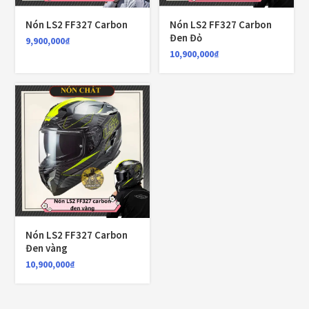
LỌC
Nón LS2 FF327 Carbon
Nón LS2 FF327 Carbon
Giá:
9,900,000₫
—
10,900,000₫
Đen Đỏ
9,900,000
₫
10,900,000
₫
TOP RATED PRODUCTS
Nón Ego E24 Xám Titan
980,000
₫
Áo giáp LS2 Garda Air Man
2,890,000
₫
Nón LS2 FF327 Carbon
Đen vàng
10,900,000
₫
Nón Ls2 OF606 Drifter đen xanh
3,900,000
₫