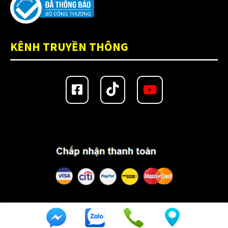
Kính nón bảo hiểm fullface
(20)
Kính thay thế nón bảo hiểm
(41)
KÊNH TRUYỀN THÔNG
KLT
(26)
KYT
(49)
Lót nón Bulldog
(6)
Lót nón EGO
(8)
Lót nón Falcon
(1)
Lót nón KLT
(2)
Lót nón KYT
(3)
Lót nón LS2
(18)
Copyright 2024 @
nonchat.vn