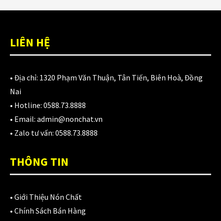
LIÊN HỆ
CATEGORIES
• Địa chỉ:
1320 Phạm Văn Thuận, Tân Tiến, Biên Hoà, Đồng
Áo Giáp
(33)
Nai
Áo mưa
(7)
• Hotline:
0588.73.8888
• Email:
admin@nonchat.vn
ÁO QUẦN GIÁP
(48)
• Zalo tư vấn:
0588.73.8888
Balo - Túi đeo
(21)
THÔNG TIN
BULLDOG
(47)
Dưỡng sên
(5)
•
Giới Thiệu Nón Chất
Đệm lót yên xe
(3)
•
Chính Sách Bán Hàng