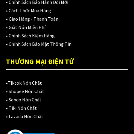
•
Chính Sách Bảo Hành Đổi Mới
EGO
(80)
•
Cách Thức Mua Hàng
FALCON
(18)
•
Giao Hàng - Thanh Toán
•
Giặt Nón Miễn Phí
Găng cụt ngón
(6)
•
Chính Sách Kiểm Hàng
Găng dài ngón
(20)
•
Chính Sách Bảo Mật Thông Tin
GĂNG TAY
(28)
THƯƠNG MẠI ĐIỆN TỬ
Giá đỡ điện thoại
(6)
GIÁP BẢO HỘ
(50)
•
Tiktok Nón Chất
•
Shopee Nón Chất
Giáp tay chân
(1)
•
Sendo Nón Chất
Giày có giáp
(8)
•
Tiki Nón Chất
•
Lazada Nón Chất
Kính nón bảo hiểm 1/2
(12)
Kính nón bảo hiểm 3/4
(21)