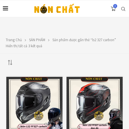
0
Trang Chủ
SẢN PHẨM
Sản phẩm được gắn thẻ “ls2 327 carbon”
LIÊN HỆ
Hiển thị tất cả 3 kết quả
Địa chỉ: 1330 Phạm Văn Thuận, Tân Tiến, Biên Hòa, ĐN.
SĐT: 0588.73.8888
Email:
nonchatbh@gmail.com
FILTER BY PRICE