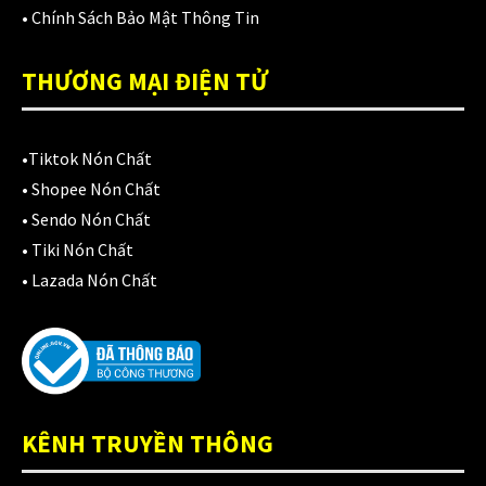
Áo mưa
(7)
•
Chính Sách Bảo Mật Thông Tin
ÁO QUẦN GIÁP
(48)
THƯƠNG MẠI ĐIỆN TỬ
Balo - Túi đeo
(21)
BULLDOG
(47)
•
Tiktok Nón Chất
Dưỡng sên
•
Shopee Nón Chất
(5)
•
Sendo Nón Chất
Đệm lót yên xe
(3)
•
Tiki Nón Chất
•
Lazada Nón Chất
EGO
(80)
FALCON
(18)
Găng cụt ngón
(6)
Găng dài ngón
(20)
KÊNH TRUYỀN THÔNG
GĂNG TAY
(28)