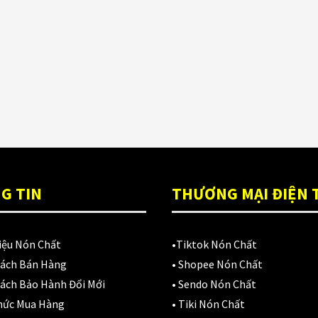
ón Ls2 OF606
Đệm lót yên xe
(3)
rifter đen xanh
,900,000
₫
EGO
(80)
FALCON
(18)
Găng cụt ngón
(6)
Găng dài ngón
(20)
GĂNG TAY
(28)
G TIN
THƯƠNG MẠI ĐIỆN 
Giá đỡ điện thoại
(6)
GIÁP BẢO HỘ
(50)
iệu Nón Chất
•
Tiktok Nón Chất
Sách Bán Hàng
•
Shopee Nón Chất
Giáp tay chân
(1)
ách Bảo Hành Đổi Mới
•
Sendo Nón Chất
Giày có giáp
(8)
hức Mua Hàng
•
Tiki Nón Chất