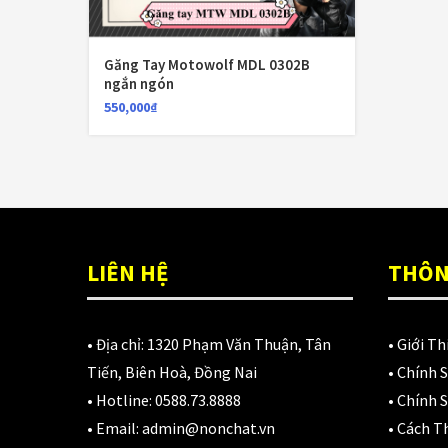
N
D
3
Găng Tay Motowolf MDL 0302B
ngắn ngón
550,000
₫
LIÊN HỆ
THÔN
• Địa chỉ:
1320 Phạm Văn Thuận, Tân
•
Giới Th
Tiến, Biên Hoà, Đồng Nai
•
Chính 
• Hotline:
0588.73.8888
•
Chính S
• Email:
admin@nonchat.vn
•
Cách T