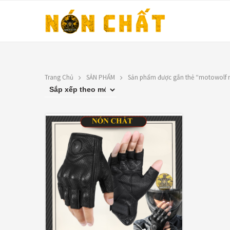
Trang Chủ
SẢN PHẨM
Sản phẩm được gắn thẻ “motowolf 
LIÊN HỆ
TOP RATED PRO
N
Địa chỉ: 1330 Phạm Văn Thuận,
X
Tân Tiến, Biên Hòa, ĐN.
9
SĐT: 0588.73.8888
Á
Email:
nonchatbh@gmail.com
G
2