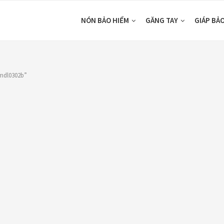
NÓN BẢO HIỂM
GĂNG TAY
GIÁP BẢ
mdl0302b”
DUCTS
CATEGORIES
ón Ego E24
Áo Giáp
(33)
ám Titan
Áo mưa
(7)
80,000
₫
ÁO QUẦN GIÁP
(48)
o giáp LS2
Balo - Túi đeo
(21)
arda Air Man
,890,000
₫
BULLDOG
(47)
Dưỡng sên
(5)