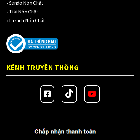
•
Sendo Nón Chất
Giá đỡ điện thoại
(6)
•
Tiki Nón Chất
•
Lazada Nón Chất
GIÁP BẢO HỘ
(50)
Giáp tay chân
(1)
Giày có giáp
(8)
Kính nón bảo hiểm 1/2
(12)
KÊNH TRUYỀN THÔNG
Kính nón bảo hiểm 3/4
(21)
Kính nón bảo hiểm fullface
(20)
Kính thay thế nón bảo hiểm
(41)
KLT
(26)
KYT
(49)