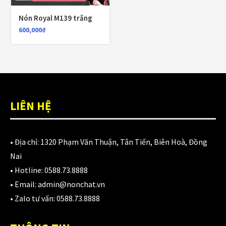
980,000
₫
Nón Royal M139 trắng
600,000
₫
Áo giáp LS2 Garda Air Man
2,890,000
₫
LIÊN HỆ
Nón Ls2 OF606 Drifter đen xanh
3,900,000
₫
• Địa chỉ:
1320 Phạm Văn Thuận, Tân Tiến, Biên Hoà, Đồng
Nai
• Hotline:
0588.73.8888
CATEGORIES
• Email:
admin@nonchat.vn
• Zalo tư vấn:
0588.73.8888
Áo Giáp
(33)