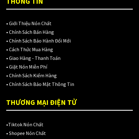
THÔNG TIN
Áo mưa
(7)
ÁO QUẦN GIÁP
(48)
•
Giới Thiệu Nón Chất
Balo - Túi đeo
(21)
•
Chính Sách Bán Hàng
BULLDOG
•
Chính Sách Bảo Hành Đổi Mới
(47)
•
Cách Thức Mua Hàng
Dưỡng sên
(5)
•
Giao Hàng - Thanh Toán
•
Giặt Nón Miễn Phí
Đệm lót yên xe
(3)
•
Chính Sách Kiểm Hàng
EGO
(80)
•
Chính Sách Bảo Mật Thông Tin
FALCON
(18)
THƯƠNG MẠI ĐIỆN TỬ
Găng cụt ngón
(6)
Găng dài ngón
(20)
•
Tiktok Nón Chất
•
Shopee Nón Chất
GĂNG TAY
(28)