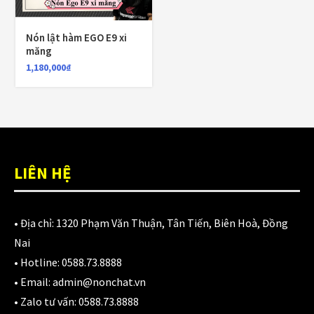
1,700,000
₫
Nón lật hàm EGO E9 xi
măng
Nón KYT Venom đen nhám
1,180,000
₫
1,800,000
₫
1,650,000
₫
Balo chống nước Motowolf MDL0717 40L
LIÊN HỆ
750,000
₫
• Địa chỉ:
1320 Phạm Văn Thuận, Tân Tiến, Biên Hoà, Đồng
Nai
CATEGORIES
• Hotline:
0588.73.8888
• Email:
admin@nonchat.vn
Áo Giáp
(33)
• Zalo tư vấn:
0588.73.8888