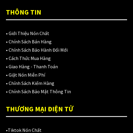
Áo mưa
(7)
THÔNG TIN
ÁO QUẦN GIÁP
(48)
Balo - Túi đeo
(21)
•
Giới Thiệu Nón Chất
BULLDOG
(47)
•
Chính Sách Bán Hàng
•
Chính Sách Bảo Hành Đổi Mới
Dưỡng sên
(5)
•
Cách Thức Mua Hàng
Đệm lót yên xe
(3)
•
Giao Hàng - Thanh Toán
•
Giặt Nón Miễn Phí
EGO
(80)
•
Chính Sách Kiểm Hàng
FALCON
(18)
•
Chính Sách Bảo Mật Thông Tin
Găng cụt ngón
(6)
THƯƠNG MẠI ĐIỆN TỬ
Găng dài ngón
(20)
GĂNG TAY
(28)
•
Tiktok Nón Chất