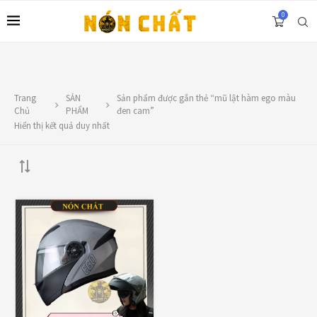
0
Trang
SẢN
Sản phẩm được gắn thẻ “mũ lật hàm ego màu
LIÊN HỆ
Chủ
PHẨM
đen cam”
Hiển thị kết quả duy nhất
Địa chỉ: 1330 Phạm Văn Thuận, Tân Tiến, Biên Hòa, ĐN.
SĐT: 0588.73.8888
Email:
nonchatbh@gmail.com
TOP RATED PRODUCTS
Nón Yohe 981 tem bảy màu