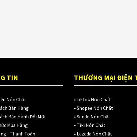
ón Ls2 OF606
Đệm lót yên xe
(3)
rifter đen xanh
,900,000
₫
EGO
(80)
FALCON
(18)
Găng cụt ngón
(6)
Găng dài ngón
(20)
GĂNG TAY
(28)
G TIN
THƯƠNG MẠI ĐIỆN 
Giá đỡ điện thoại
(6)
iệu Nón Chất
•
Tiktok Nón Chất
GIÁP BẢO HỘ
(50)
Sách Bán Hàng
•
Shopee Nón Chất
Giáp tay chân
(1)
ách Bảo Hành Đổi Mới
•
Sendo Nón Chất
hức Mua Hàng
•
Tiki Nón Chất
Giày có giáp
(8)
àng - Thanh Toán
•
Lazada Nón Chất