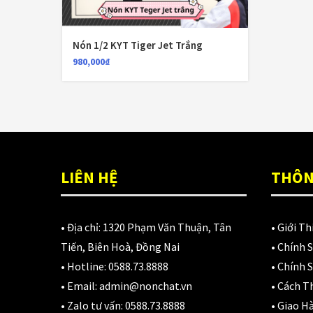
N
D
3
Nón 1/2 KYT Tiger Jet Trắng
980,000
₫
LIÊN HỆ
THÔN
• Địa chỉ:
1320 Phạm Văn Thuận, Tân
•
Giới Th
Tiến, Biên Hoà, Đồng Nai
•
Chính 
• Hotline:
0588.73.8888
•
Chính S
• Email:
admin@nonchat.vn
•
Cách T
• Zalo tư vấn:
0588.73.8888
•
Giao H