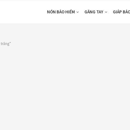
NÓN BẢO HIỂM
GĂNG TAY
GIÁP BẢ
 trắng”
DUCTS
CATEGORIES
ón Ego E24
Áo Giáp
(33)
ám Titan
Áo mưa
(7)
80,000
₫
ÁO QUẦN GIÁP
(48)
o giáp LS2
Balo - Túi đeo
(21)
arda Air Man
,890,000
₫
BULLDOG
(47)
Dưỡng sên
(5)