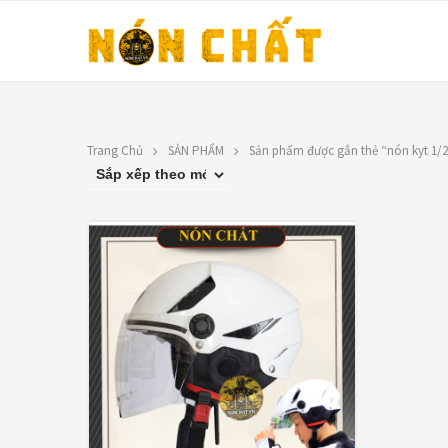
Trang Chủ
SẢN PHẨM
Sản phẩm được gắn thẻ “nón kyt 1/2
LIÊN HỆ
TOP RATED PRO
N
Địa chỉ: 1330 Phạm Văn Thuận,
X
Tân Tiến, Biên Hòa, ĐN.
9
SĐT: 0588.73.8888
Á
Email:
nonchatbh@gmail.com
G
2