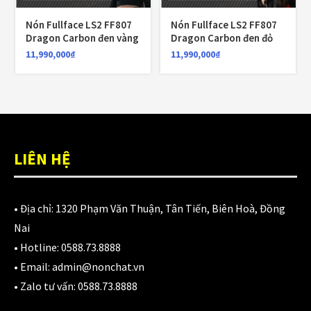
1,700,000
₫
Nón Fullface LS2 FF807
Nón Fullface LS2 FF807
Dragon Carbon đen vàng
Dragon Carbon đen đỏ
11,990,000
₫
11,990,000
₫
Nón KYT Venom đen nhám
1,800,000
₫
1,650,000
₫
Balo chống nước Motowolf MDL0717 40L
LIÊN HỆ
750,000
₫
• Địa chỉ:
1320 Phạm Văn Thuận, Tân Tiến, Biên Hoà, Đồng
Nai
CATEGORIES
• Hotline:
0588.73.8888
• Email:
admin@nonchat.vn
Áo Giáp
(33)
• Zalo tư vấn:
0588.73.8888