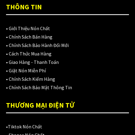
Áo mưa
(7)
THÔNG TIN
ÁO QUẦN GIÁP
(48)
Balo - Túi đeo
(21)
•
Giới Thiệu Nón Chất
•
Chính Sách Bán Hàng
BULLDOG
(47)
•
Chính Sách Bảo Hành Đổi Mới
Dưỡng sên
(5)
•
Cách Thức Mua Hàng
•
Giao Hàng - Thanh Toán
Đệm lót yên xe
(3)
•
Giặt Nón Miễn Phí
EGO
(80)
•
Chính Sách Kiểm Hàng
•
Chính Sách Bảo Mật Thông Tin
FALCON
(18)
THƯƠNG MẠI ĐIỆN TỬ
Găng cụt ngón
(6)
Găng dài ngón
(20)
•
Tiktok Nón Chất
GĂNG TAY
(28)