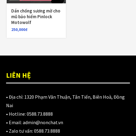
980,000
₫
Dán chống sương mờ cho
mũ bảo hiểm Pinlock
Motowolf
Nón LS2 MX703 Cào Cào Carbon Fireskull Violet
250,000
₫
10,900,000
₫
Kinh thay thế nón GRS A102k, a33k, a737k, a368k,
a966k, a760k
LIÊN HỆ
150,000
₫
• Địa chỉ:
1320 Phạm Văn Thuận, Tân Tiến, Biên Hoà, Đồng
Nai
CATEGORIES
• Hotline:
0588.73.8888
• Email:
admin@nonchat.vn
Áo Giáp
(33)
• Zalo tư vấn:
0588.73.8888