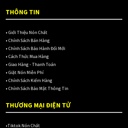
Áo mưa
(7)
THÔNG TIN
ÁO QUẦN GIÁP
(48)
Balo - Túi đeo
(21)
•
Giới Thiệu Nón Chất
BULLDOG
(47)
•
Chính Sách Bán Hàng
•
Chính Sách Bảo Hành Đổi Mới
Dưỡng sên
(5)
•
Cách Thức Mua Hàng
Đệm lót yên xe
(3)
•
Giao Hàng - Thanh Toán
•
Giặt Nón Miễn Phí
EGO
(80)
•
Chính Sách Kiểm Hàng
FALCON
(18)
•
Chính Sách Bảo Mật Thông Tin
Găng cụt ngón
(6)
THƯƠNG MẠI ĐIỆN TỬ
Găng dài ngón
(20)
GĂNG TAY
(28)
•
Tiktok Nón Chất