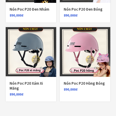
980,000
₫
Nón Poc P20 Đen Nhám
Nón Poc P20 Đen Bóng
890,000
₫
890,000
₫
Áo giáp LS2 Garda Air Man
2,890,000
₫
Nón Ls2 OF606 Drifter đen xanh
3,900,000
₫
Nón Poc P20 Xám Xi
Nón Poc P20 Hồng Bóng
Măng
890,000
₫
CATEGORIES
890,000
₫
Áo Giáp
(33)