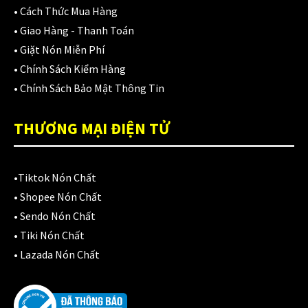
•
Cách Thức Mua Hàng
Giá đỡ điện thoại
(6)
•
Giao Hàng - Thanh Toán
GIÁP BẢO HỘ
(50)
•
Giặt Nón Miễn Phí
•
Chính Sách Kiểm Hàng
Giáp tay chân
(1)
•
Chính Sách Bảo Mật Thông Tin
Giày có giáp
(8)
THƯƠNG MẠI ĐIỆN TỬ
Kính nón bảo hiểm 1/2
(12)
Kính nón bảo hiểm 3/4
(21)
•
Tiktok Nón Chất
Kính nón bảo hiểm fullface
(20)
•
Shopee Nón Chất
•
Sendo Nón Chất
Kính thay thế nón bảo hiểm
(41)
•
Tiki Nón Chất
•
Lazada Nón Chất
KLT
(26)
KYT
(49)