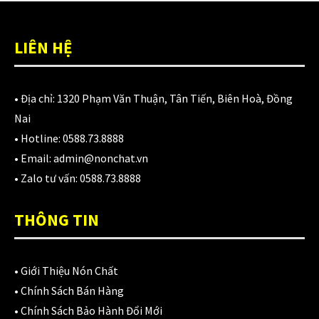
Áo mưa
(7)
ÁO QUẦN GIÁP
(48)
LIÊN HỆ
Balo - Túi đeo
(21)
BULLDOG
(47)
• Địa chỉ:
1320 Phạm Văn Thuận, Tân Tiến, Biên Hoà, Đồng
Nai
Dưỡng sên
(5)
• Hotline:
0588.73.8888
Đệm lót yên xe
(3)
• Email:
admin@nonchat.vn
• Zalo tư vấn:
0588.73.8888
EGO
(80)
FALCON
(18)
THÔNG TIN
Găng cụt ngón
(6)
•
Giới Thiệu Nón Chất
Găng dài ngón
(20)
•
Chính Sách Bán Hàng
GĂNG TAY
(28)
•
Chính Sách Bảo Hành Đổi Mới