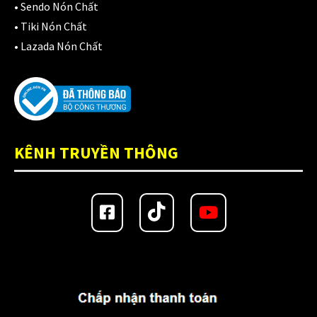
•
Sendo Nón Chất
Giá đỡ điện thoại
(6)
•
Tiki Nón Chất
•
Lazada Nón Chất
GIÁP BẢO HỘ
(50)
Giáp tay chân
(1)
Giày có giáp
(8)
Kính nón bảo hiểm 1/2
(12)
KÊNH TRUYỀN THÔNG
Kính nón bảo hiểm 3/4
(21)
Kính nón bảo hiểm fullface
(20)
Kính thay thế nón bảo hiểm
(41)
KLT
(26)
KYT
(49)