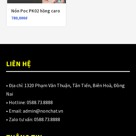
980,000
₫
Nón Poc PK02 hồng caro
780,000
₫
Áo giáp LS2 Garda Air Man
2,890,000
₫
LIÊN HỆ
Nón Ls2 OF606 Drifter đen xanh
3,900,000
₫
• Địa chỉ:
1320 Phạm Văn Thuận, Tân Tiến, Biên Hoà, Đồng
Nai
• Hotline:
0588.73.8888
CATEGORIES
• Email:
admin@nonchat.vn
• Zalo tư vấn:
0588.73.8888
Áo Giáp
(33)