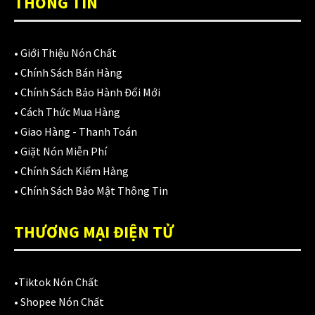
THÔNG TIN
Áo mưa
(7)
ÁO QUẦN GIÁP
(48)
•
Giới Thiệu Nón Chất
Balo - Túi đeo
(21)
•
Chính Sách Bán Hàng
BULLDOG
•
Chính Sách Bảo Hành Đổi Mới
(47)
•
Cách Thức Mua Hàng
Dưỡng sên
(5)
•
Giao Hàng - Thanh Toán
•
Giặt Nón Miễn Phí
Đệm lót yên xe
(3)
•
Chính Sách Kiểm Hàng
EGO
(80)
•
Chính Sách Bảo Mật Thông Tin
FALCON
(18)
THƯƠNG MẠI ĐIỆN TỬ
Găng cụt ngón
(6)
Găng dài ngón
(20)
•
Tiktok Nón Chất
•
Shopee Nón Chất
GĂNG TAY
(28)