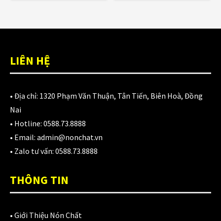
CATEGORIES
LIÊN HỆ
Áo Giáp
(33)
• Địa chỉ:
1320 Phạm Văn Thuận, Tân Tiến, Biên Hoà, Đồng
Áo mưa
(7)
Nai
ÁO QUẦN GIÁP
(48)
• Hotline:
0588.73.8888
• Email:
admin@nonchat.vn
Balo - Túi đeo
(21)
• Zalo tư vấn:
0588.73.8888
BULLDOG
(47)
THÔNG TIN
Dưỡng sên
(5)
Đệm lót yên xe
(3)
•
Giới Thiệu Nón Chất