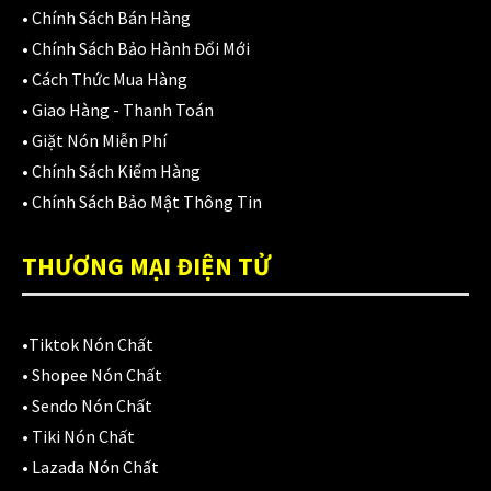
EGO
(80)
•
Chính Sách Bán Hàng
•
Chính Sách Bảo Hành Đổi Mới
FALCON
(18)
•
Cách Thức Mua Hàng
Găng cụt ngón
(6)
•
Giao Hàng - Thanh Toán
•
Giặt Nón Miễn Phí
Găng dài ngón
(20)
•
Chính Sách Kiểm Hàng
GĂNG TAY
(28)
•
Chính Sách Bảo Mật Thông Tin
Giá đỡ điện thoại
(6)
THƯƠNG MẠI ĐIỆN TỬ
GIÁP BẢO HỘ
(50)
Giáp tay chân
(1)
•
Tiktok Nón Chất
•
Shopee Nón Chất
Giày có giáp
(8)
•
Sendo Nón Chất
Kính nón bảo hiểm 1/2
•
Tiki Nón Chất
(12)
•
Lazada Nón Chất
Kính nón bảo hiểm 3/4
(21)