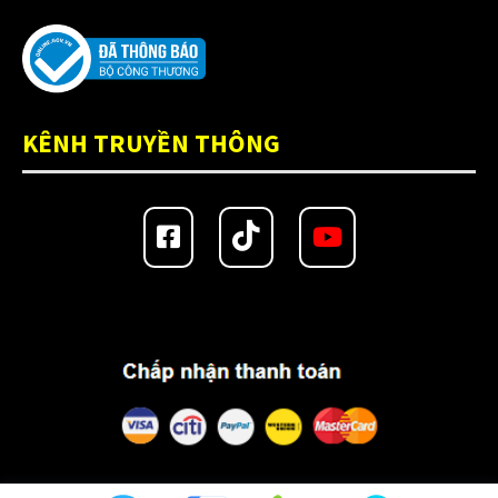
Kính nón bảo hiểm fullface
(20)
Kính thay thế nón bảo hiểm
(41)
KLT
(26)
KÊNH TRUYỀN THÔNG
KYT
(49)
Lót nón Bulldog
(6)
Lót nón EGO
(8)
Lót nón Falcon
(1)
Lót nón KLT
(2)
Lót nón KYT
(3)
Lót nón LS2
(18)