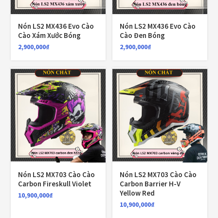
LỌC
Giá:
2,900,000₫
—
10,900,000₫
Nón LS2 MX436 Evo Cào
Nón LS2 MX436 Evo Cào
Cào Xám Xước Bóng
Cào Đen Bóng
2,900,000
₫
2,900,000
₫
TOP RATED PRODUCTS
Nón Ego E24 Xám Titan
980,000
₫
Áo giáp LS2 Garda Air Man
2,890,000
₫
Nón LS2 MX703 Cào Cào
Nón LS2 MX703 Cào Cào
Carbon Fireskull Violet
Carbon Barrier H-V
Yellow Red
10,900,000
₫
Nón Ls2 OF606 Drifter đen xanh
10,900,000
₫
3,900,000
₫