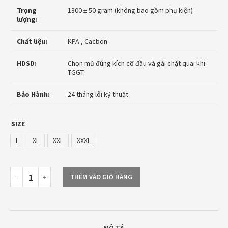
Trọng
1300 ± 50 gram (không bao gồm phụ kiện)
lượng:
Chất liệu:
KPA , Cacbon
HDSD:
Chọn mũ đúng kích cỡ đầu và gài chặt quai khi
TGGT
Bảo Hành:
24 tháng lỗi kỹ thuật
SIZE
L
XL
XXL
XXXL
THÊM VÀO GIỎ HÀNG