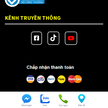
KÊNH TRUYỀN THÔNG
Copyright 2024 @
nonchat.vn
Messenger
Zalo
Gọi ngay
Bản đồ