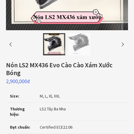
Nón LS2 MX436 Evo Cào Cào Xám Xước
Bóng
2,900,000
₫
Size:
M, L, Xl, XXL
Thương
LS2 Tây Ba Nha
hiệu:
Đạt chuẩn:
Certified ECE22.06