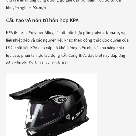
thú vị trên những cung đường gồ ghề đầy bụi bặm.
Tốc độ tối đa
khuyến nghị: < 90km/h
Cấu tạo vỏ nón từ hỗn hợp KPA
KPA (Kinetic Polymer Alloy) là một hỗn hợp gồm polycarbonate, vật
liệu nhiệt dẻo và các nguyên liệu khác theo công thức độc quyền của
LS2, chất liệu KPA cao cấp có khối lượng siêu nhẹ và khả năng chịu
lực cao, phân tán lực tác động tốt. Công thức đặc biệt này đáp ứng
cả 2 tiêu chuẩn là ECE 22.05 và DOT.