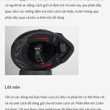
cổ người lái xe. Bằng cách giữ cố định mũ rồi luồn tay qua phần dây
quai, kéo các miếng đệm má một cách cẩn thận, trượt chúng qua
phần dây quai và kéo ra khỏi mũ dễ dàng.
Lót nón
Tất cả các dòng mũ bảo hiểm của LS2 đều có phần lót có thể tháo rời
và vệ sinh cách dễ dàng giữ cho lót luôn sạch sẽ. Phần đêm lót 2 bên
má được cắt gọt theo công nghệ laser 3D đảm bảo ôm sát vừa vặn.