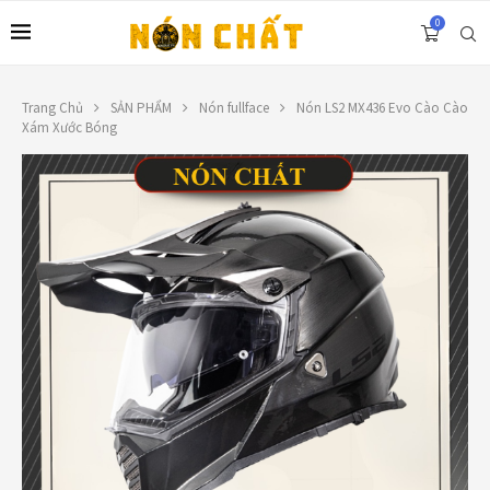
0
Trang Chủ
SẢN PHẨM
Nón fullface
Nón LS2 MX436 Evo Cào Cào
Xám Xước Bóng