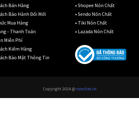
ón Ls2 OF606
Sách Bán Hàng
•
Shopee Nón Chất
Đệm lót yên xe
(3)
rifter đen xanh
ách Bảo Hành Đổi Mới
•
Sendo Nón Chất
,900,000
₫
hức Mua Hàng
•
Tiki Nón Chất
EGO
(80)
àng - Thanh Toán
•
Lazada Nón Chất
FALCON
(18)
n Miễn Phí
Sách Kiểm Hàng
Găng cụt ngón
(6)
ách Bảo Mật Thông Tin
Găng dài ngón
(20)
GĂNG TAY
(28)
Copyright 2024 @
nonchat.vn
Giá đỡ điện thoại
(6)
GIÁP BẢO HỘ
(50)
Giáp tay chân
(1)
Giày có giáp
(8)