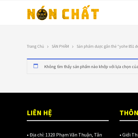
Trang Chủ
SẢN PHẨM
Sản phẩm được gắn thẻ “yohe 851 đe
LIÊN HỆ
TOP RATED PRO
Không tìm thấy sản phẩm nào khớp với lựa chọn của
N
Địa chỉ: 1330 Phạm Văn Thuận,
X
Tân Tiến, Biên Hòa, ĐN.
9
SĐT: 0588.73.8888
Á
Email:
nonchatbh@gmail.com
LIÊN HỆ
THÔN
G
2
• Địa chỉ:
1320 Phạm Văn Thuận, Tân
•
Giới Th