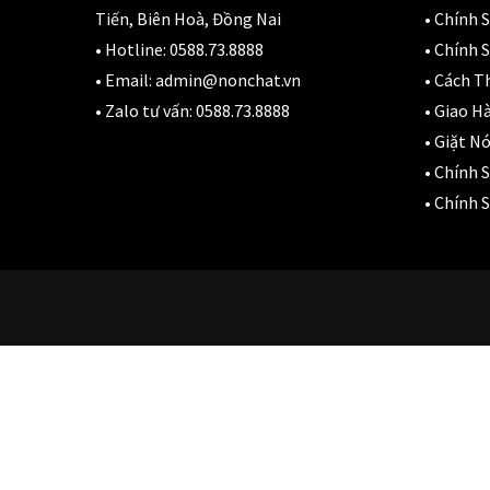
N
Tiến, Biên Hoà, Đồng Nai
•
Chính 
D
• Hotline:
0588.73.8888
•
Chính S
3
• Email:
admin@nonchat.vn
•
Cách T
• Zalo tư vấn:
0588.73.8888
•
Giao H
•
Giặt Nó
•
Chính 
•
Chính S