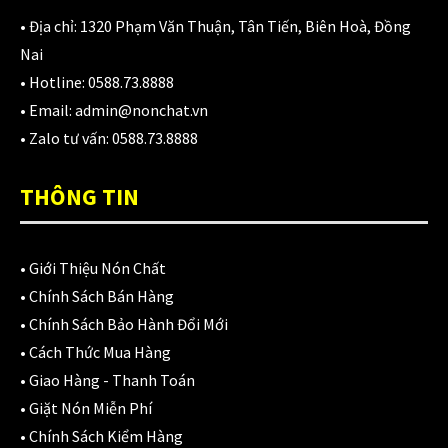
1,700,000
₫
• Địa chỉ:
1320 Phạm Văn Thuận, Tân Tiến, Biên Hoà, Đồng
Nai
• Hotline:
0588.73.8888
Nón KYT Venom đen nhám
• Email:
admin@nonchat.vn
1,800,000
₫
1,650,000
₫
• Zalo tư vấn:
0588.73.8888
THÔNG TIN
Balo chống nước Motowolf MDL0717 40L
750,000
₫
•
Giới Thiệu Nón Chất
•
Chính Sách Bán Hàng
•
Chính Sách Bảo Hành Đổi Mới
CATEGORIES
•
Cách Thức Mua Hàng
•
Giao Hàng - Thanh Toán
Áo Giáp
(33)
•
Giặt Nón Miễn Phí
•
Chính Sách Kiểm Hàng