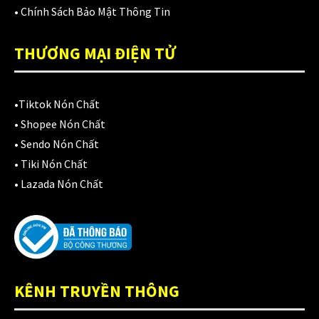
Áo mưa
(7)
•
Chính Sách Bảo Mật Thông Tin
ÁO QUẦN GIÁP
(48)
THƯƠNG MẠI ĐIỆN TỬ
Balo - Túi đeo
(21)
BULLDOG
(47)
•
Tiktok Nón Chất
Dưỡng sên
•
Shopee Nón Chất
(5)
•
Sendo Nón Chất
Đệm lót yên xe
(3)
•
Tiki Nón Chất
•
Lazada Nón Chất
EGO
(80)
FALCON
(18)
Găng cụt ngón
(6)
Găng dài ngón
(20)
KÊNH TRUYỀN THÔNG
GĂNG TAY
(28)