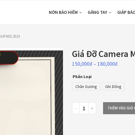
NÓN BẢO HIỂM
GĂNG TAY
GIÁP BẢ
olf MDL3519
Giá Đỡ Camera 
150,000
₫
–
180,000
₫
Phân Loại
Chân Gương
Ghi Đông
THÊM VÀO GIỎ