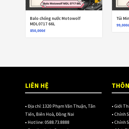
Balo chống nước Motowolf
Túi Mi
MDL0717 66L
99,000
850,000
₫
LIÊN HỆ
THÔN
• Địa chỉ:
1320 Phạm Văn Thuận, Tân
•
Giới Th
Tiến, Biên Hoà, Đồng Nai
•
Chính 
• Hotline:
0588.73.8888
•
Chính S