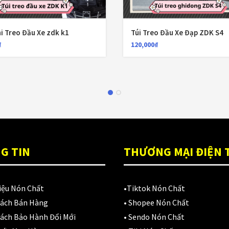
ni Treo Đầu Xe zdk k1
Túi Treo Đầu Xe Đạp ZDK S4
₫
120,000
₫
G TIN
THƯƠNG MẠI ĐIỆN 
iệu Nón Chất
•
Tiktok Nón Chất
Sách Bán Hàng
•
Shopee Nón Chất
ách Bảo Hành Đổi Mới
•
Sendo Nón Chất