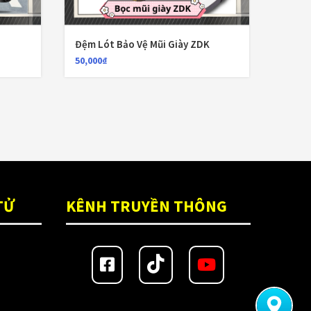
Đệm Lót Bảo Vệ Mũi Giày ZDK
Túi Đ
50,000
₫
160,00
TỬ
KÊNH TRUYỀN THÔNG