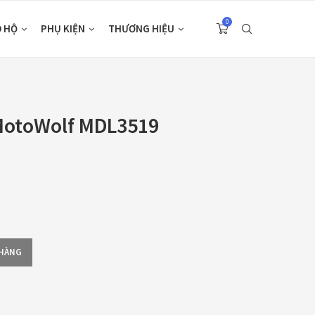
0
O HỘ
PHỤ KIỆN
THƯƠNG HIỆU
MotoWolf MDL3519
 HÀNG