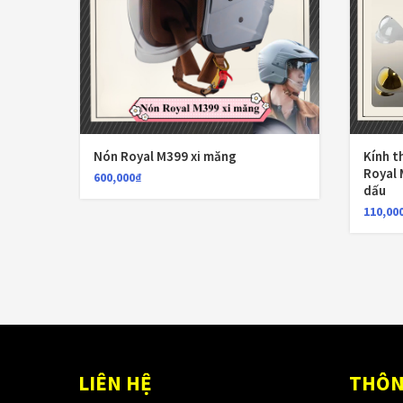
Nón Royal M399 xi măng
Kính t
Royal 
600,000
₫
dấu
110,00
LIÊN HỆ
THÔN