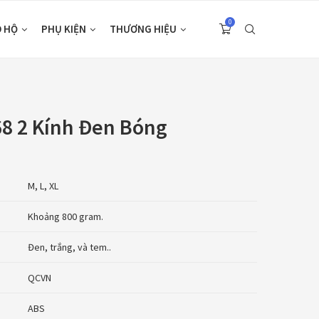
0
O HỘ
PHỤ KIỆN
THƯƠNG HIỆU
8 2 Kính Đen Bóng
M, L, XL
Khoảng 800 gram.
Đen, trắng, và tem..
QCVN
ABS