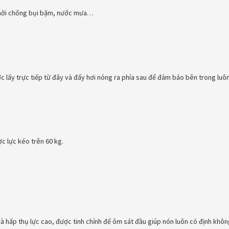
 thời chống bụi bặm, nước mưa…
c lấy trực tiếp từ đây và đẩy hơi nóng ra phía sau để đảm bảo bên trong luô
c lực kéo trên 60 kg.
à hấp thụ lực cao, được tinh chỉnh để ôm sát đầu giúp nón luôn có định không