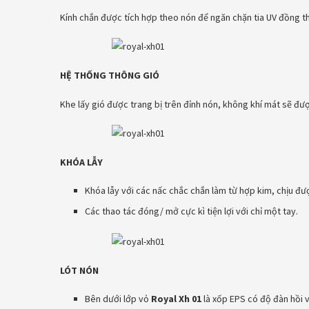
Kính chắn được tích hợp theo nón để ngăn chặn tia UV đồng
HỆ THỐNG THÔNG GIÓ
Khe lấy gió được trang bị trên đỉnh nón, không khí mát sẽ đượ
KHÓA LẪY
Khóa lẫy với các nấc chắc chắn làm từ hợp kim, chịu đượ
Các thao tác đóng/ mở cực kì tiện lợi với chỉ một tay.
LÓT NÓN
Bên dưới lớp vỏ
Royal Xh 01
là xốp EPS có độ đàn hồi v