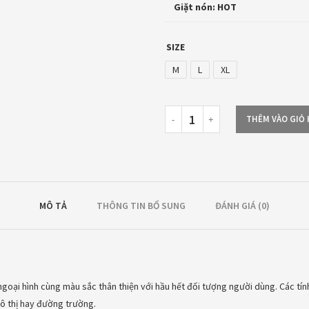
Giặt nón: HOT
SIZE
M
L
XL
THÊM VÀO GIỎ
MÔ TẢ
THÔNG TIN BỔ SUNG
ĐÁNH GIÁ (0)
ngoại hình cùng màu sắc thân thiện với hầu hết đối tượng người dùng. Các tí
đô thị hay đường trường.