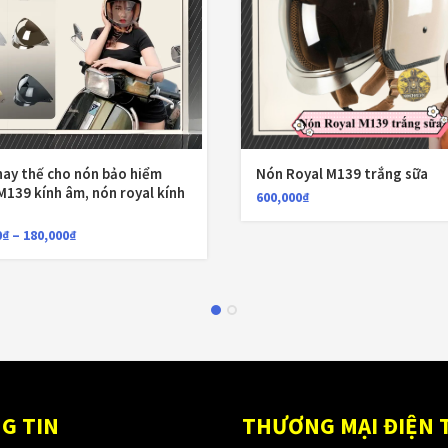
hay thế cho nón bảo hiểm
Nón Royal M139 trắng sữa
M139 kính âm, nón royal kính
600,000
₫
0
₫
–
180,000
₫
G TIN
THƯƠNG MẠI ĐIỆN 