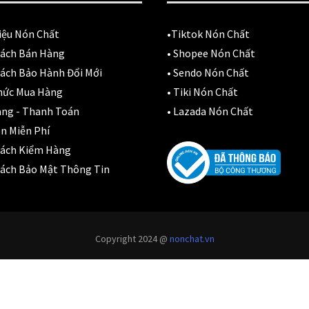
iệu Nón Chất
•
Tiktok Nón Chất
Sách Bán Hàng
•
Shopee Nón Chất
ách Bảo Hành Đổi Mới
•
Sendo Nón Chất
hức Mua Hàng
•
Tiki Nón Chất
àng - Thanh Toán
•
Lazada Nón Chất
n Miễn Phí
Sách Kiểm Hàng
ách Bảo Mật Thông Tin
Copyright 2024 @
nonchat.vn