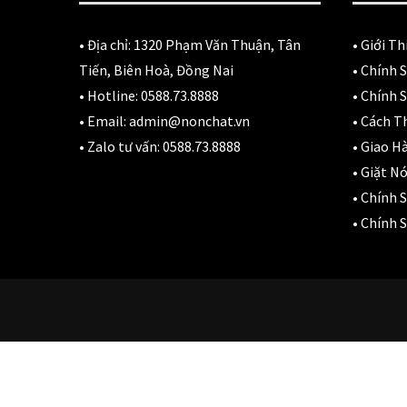
• Địa chỉ:
1320 Phạm Văn Thuận, Tân
•
Giới Th
Tiến, Biên Hoà, Đồng Nai
•
Chính 
• Hotline:
0588.73.8888
•
Chính S
• Email:
admin@nonchat.vn
•
Cách T
• Zalo tư vấn:
0588.73.8888
•
Giao H
•
Giặt Nó
•
Chính 
•
Chính S