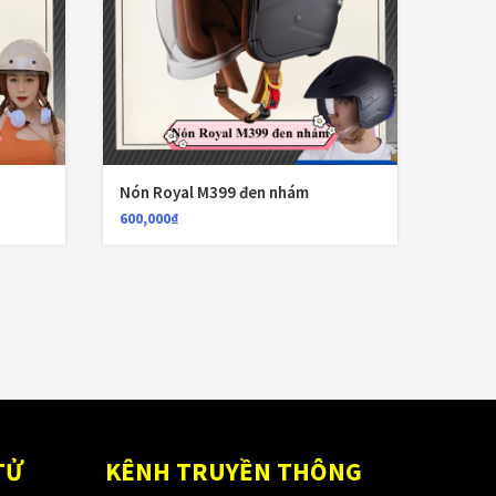
Nón Royal M399 đen nhám
Nón R
600,000
₫
600,00
TỬ
KÊNH TRUYỀN THÔNG