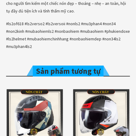
cho người tìm kiếm một chiếc nón đẹp – thoáng – nhẹ – an toàn, hội
tụ đầy đủ tiện ích và tính thẩm mỹ cao.
#ls2of618 #ls2verso2 #ls2versoii #nonls2 #mu3phan4 #non34
#non2kinh #mubaohiemls2 #nonbaohiem #mubaohiem #phukiendoxe
#ls2helmet #mubaohiemchinhhang #nonbaohiemdep #non34ls2
#mu3phan4ls2
Sản phẩm tương tự