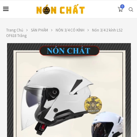
0
Trang Chủ
SẢN PHẨM
NÓN 3/4 CÓ KÍNH
Nón 3/4 2 kính LS2
OF618 Trắng