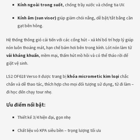
Kính ngoài trong suốt
, chống trầy xước và chống tia UV.
Kính âm (sun visor)
giúp giảm chói nắng, dễ bật/tắt bằng cần
gạt bên hông.
Hệ thống thông gió cải tiến với các cổng hút – xả khí bố trí hợp lý giúp
nón luôn thoáng mát, hạn chế bám hơi bên trong kính. Lót nón làm từ
vải kháng khuẩn
, mềm mại, thấm hút mồ hôi và có thể tháo rời để
giặt vệ sinh.
LS2 OF618 Verso II được trang bị
khóa micrometic kim loại
chắc
chắn và dễ thao tác, thích hợp cho mọi đối tượng sử dụng, từ đi làm –
đi học đến chạy tour nhẹ.
Ưu điểm nổi bật:
Thiết kế 3/4 hiện đại, gọn nhẹ
Chất liệu vỏ KPA siêu bền – trọng lượng tối ưu