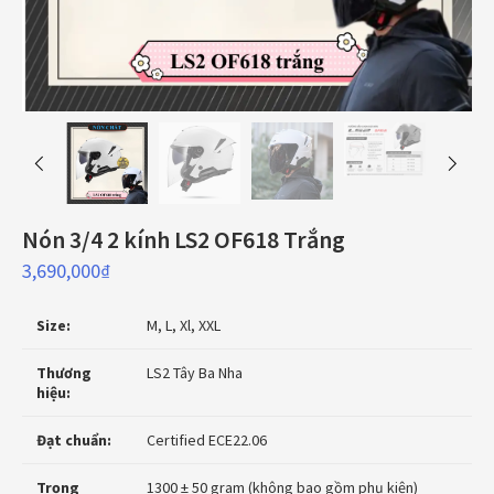
Nón 3/4 2 kính LS2 OF618 Trắng
3,690,000
₫
Size:
M, L, Xl, XXL
Thương
LS2 Tây Ba Nha
hiệu:
Đạt chuẩn:
Certified ECE22.06
Trọng
1300 ± 50 gram (không bao gồm phụ kiện)