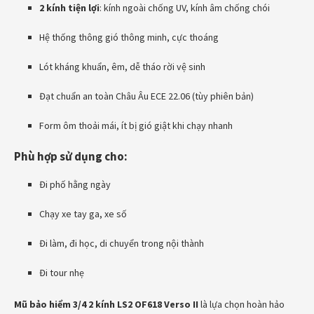
2 kính tiện lợi
: kính ngoài chống UV, kính âm chống chói
Hệ thống thông gió thông minh, cực thoáng
Lót kháng khuẩn, êm, dễ tháo rời vệ sinh
Đạt chuẩn an toàn Châu Âu ECE 22.06 (tùy phiên bản)
Form ôm thoải mái, ít bị gió giật khi chạy nhanh
Phù hợp sử dụng cho:
Đi phố hằng ngày
Chạy xe tay ga, xe số
Đi làm, đi học, di chuyển trong nội thành
Đi tour nhẹ
Mũ bảo hiểm 3/4 2 kính LS2 OF618 Verso II
là lựa chọn hoàn hảo