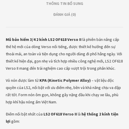
THÔNG TIN BỔ SUNG
ĐÁNH GIÁ (0)
Mũ bảo hiểm 3/4 2 kính LS2 OF618 Verso II
là phiên bản nâng cấp
thế hệ mới của dòng Verso nổi tiếng, được thiết kế hướng đến sự
thoải mái, an toàn và tiện dụng cho người dùng đi phố hằng ngày. Với
thiết kế hiện đại, gọn nhẹ và tích hợp nhiều công nghệ mới, LS2 OF618
Verso II mang đến trải nghiệm cao cấp vượt trội trong phân khúc.
Vỏ nón được làm từ
KPA (Kinetic Polymer Alloy)
– vật liệu độc
quyền của LS2, nổi bật với ưu điểm nhẹ, bền và khả năng chịu va đập
rất tốt. Form nón ôm gọn, không gây nặng đầu khi chạy xe lâu, phù
hợp khí hậu nóng ẩm Việt Nam.
Điểm nổi bật nhất của
LS2 OF618 Verso II
là
hệ thống 2 kính tiện
lợi
gồm: