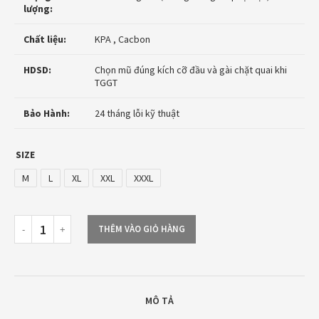
lượng:
Chất liệu:
KPA , Cacbon
HDSD:
Chọn mũ đúng kích cỡ đầu và gài chặt quai khi
TGGT
Bảo Hành:
24 tháng lỗi kỹ thuật
SIZE
M
L
XL
XXL
XXXL
THÊM VÀO GIỎ HÀNG
MÔ TẢ