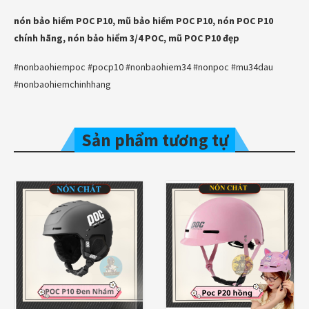
nón bảo hiểm POC P10, mũ bảo hiểm POC P10, nón POC P10
chính hãng, nón bảo hiểm 3/4 POC, mũ POC P10 đẹp
#nonbaohiempoc #pocp10 #nonbaohiem34 #nonpoc #mu34dau
#nonbaohiemchinhhang
Sản phẩm tương tự