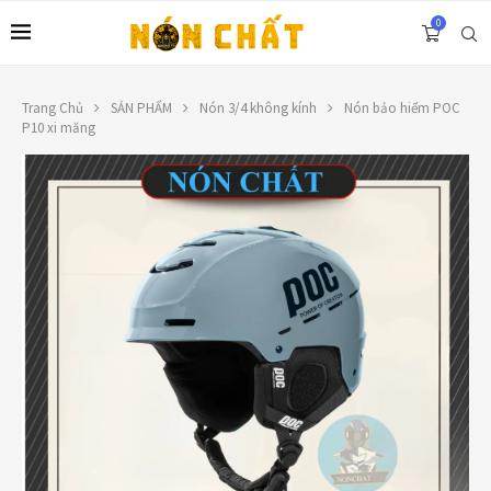
0
Trang Chủ
SẢN PHẨM
Nón 3/4 không kính
Nón bảo hiểm POC
P10 xi măng