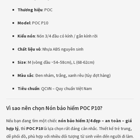
Thương hiệu
: POC
Model
: POC P10
Kiểu nón
: Nón 3/4 đầu có kính / gắn kính rời
Chất liệu vỏ
: Nhựa ABS nguyên sinh
Size
: M (vòng đầu ~54–58cm), L (68-62cm)
Màu sắc
: Đen nhám, trắng, xanh rêu (tùy đợt hàng)
Tiêu chuẩn
: QCVN – Quy chuẩn Việt Nam
Vì sao nên chọn Nón bảo hiểm POC P10?
Nếu bạn đang tìm một chiếc
nón bảo hiểm 3/4 đẹp – an toàn – giá
hợp lý
, thì
POC P10
là lựa chọn rất đáng cân nhắc. Thiết kế trẻ trung,
dễ phối đồ, phù hợp với nhiều đối tượng từ sinh viên đến người đi làm.