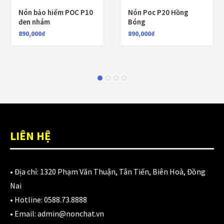
Nón bảo hiểm POC P10
Nón Poc P20 Hồng
đen nhám
Bóng
890,000
₫
890,000
₫
LIÊN HỆ
• Địa chỉ:
1320 Phạm Văn Thuận, Tân Tiến, Biên Hoà, Đồng
Nai
• Hotline:
0588.73.8888
• Email:
admin@nonchat.vn