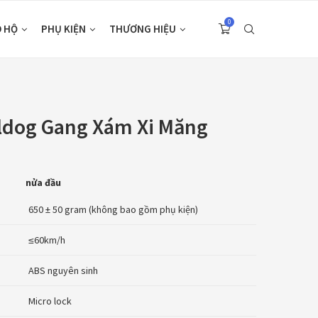
0
O HỘ
PHỤ KIỆN
THƯƠNG HIỆU
ldog Gang Xám Xi Măng
nửa đầu
650 ± 50 gram (không bao gồm phụ kiện)
≤60km/h
ABS nguyên sinh
Micro lock