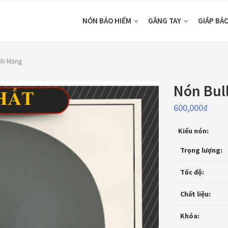
NÓN BẢO HIỂM
GĂNG TAY
GIÁP BẢ
Xi Măng
Nón Bul
600,000
₫
Kiểu nón:
Trọng lượng:
Tốc độ:
Chất liệu:
Khóa: