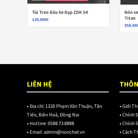
màu
Túi Treo Đầu Xe Đạp ZDK S4
Nón xe
Titan
120,000
₫
550,00
LIÊN HỆ
THÔN
• Địa chỉ:
1320 Phạm Văn Thuận, Tân
•
Giới Th
Tiến, Biên Hoà, Đồng Nai
•
Chính 
• Hotline:
0588.73.8888
•
Chính S
• Email:
admin@nonchat.vn
•
Cách T