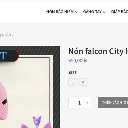
NÓN BẢO HIỂM
GĂNG TAY
GIÁP BẢ
g chấm bi
Nón falcon City
650,000
₫
SIZE
S
M
THÊM VÀO GIỎ