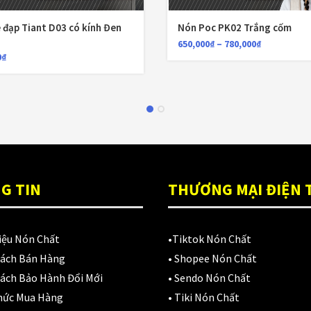
 đạp Tiant D03 có kính Đen
Nón Poc PK02 Trắng cốm
650,000
₫
–
780,000
₫
0
₫
G TIN
THƯƠNG MẠI ĐIỆN 
iệu Nón Chất
•
Tiktok Nón Chất
Sách Bán Hàng
•
Shopee Nón Chất
ách Bảo Hành Đổi Mới
•
Sendo Nón Chất
hức Mua Hàng
•
Tiki Nón Chất