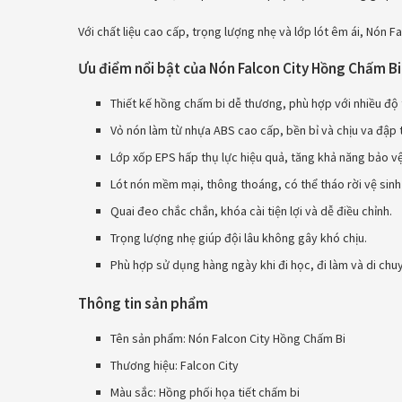
Với chất liệu cao cấp, trọng lượng nhẹ và lớp lót êm ái, Nón F
Ưu điểm nổi bật của Nón Falcon City Hồng Chấm Bi
Thiết kế hồng chấm bi dễ thương, phù hợp với nhiều độ 
Vỏ nón làm từ nhựa ABS cao cấp, bền bỉ và chịu va đập 
Lớp xốp EPS hấp thụ lực hiệu quả, tăng khả năng bảo vệ
Lót nón mềm mại, thông thoáng, có thể tháo rời vệ sinh
Quai đeo chắc chắn, khóa cài tiện lợi và dễ điều chỉnh.
Trọng lượng nhẹ giúp đội lâu không gây khó chịu.
Phù hợp sử dụng hàng ngày khi đi học, đi làm và di chuy
Thông tin sản phẩm
Tên sản phẩm: Nón Falcon City Hồng Chấm Bi
Thương hiệu: Falcon City
Màu sắc: Hồng phối họa tiết chấm bi