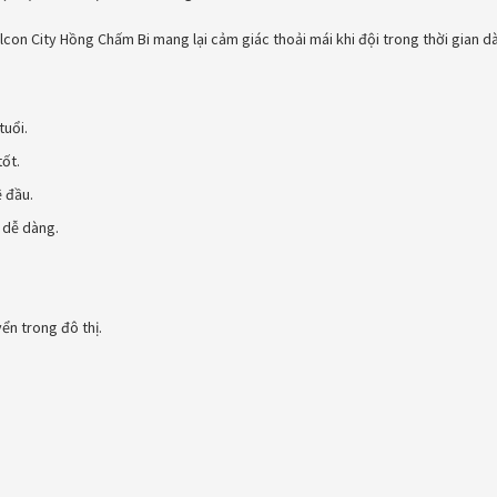
alcon City Hồng Chấm Bi mang lại cảm giác thoải mái khi đội trong thời gian d
tuổi.
tốt.
 đầu.
 dễ dàng.
ển trong đô thị.