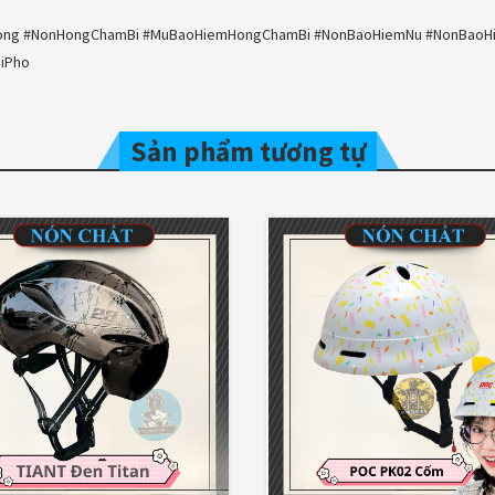
mHong #NonHongChamBi #MuBaoHiemHongChamBi #NonBaoHiemNu #NonBao
iPho
Sản phẩm tương tự