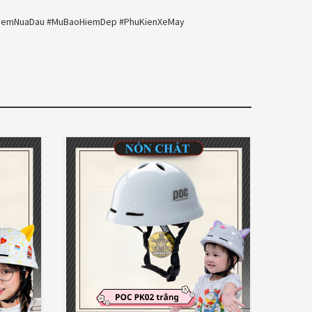
HiemNuaDau #MuBaoHiemDep #PhuKienXeMay