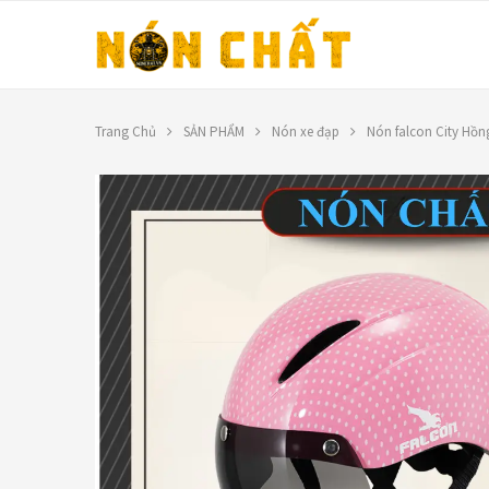
Trang Chủ
SẢN PHẨM
Nón xe đạp
Nón falcon City Hồn