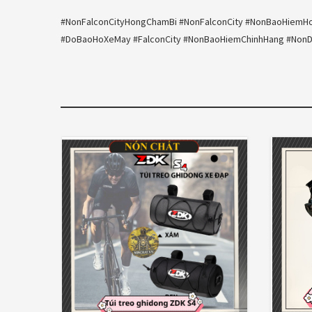
#NonFalconCityHongChamBi #NonFalconCity #NonBaoHie
#DoBaoHoXeMay #FalconCity #NonBaoHiemChinhHang #NonD