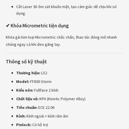
Cắt Laser 3D ôm sát khuôn mặt, tạo cảm giác dễ chịu khi sử
dụng.
✔ Khóa Micrometric tiện dụng
Khóa gài kim loại Micrometric chắc chắn, thao tác đóng mở nhanh
chóng ngay cả khi đeo găng tay.
Thông số kỹ thuật
Thương hiệu:
LS2
Model:
FF800 Storm
Kiểu nón:
Fullface 2 kính
Chất liệu vỏ:
KPA (Kinetic Polymer Alloy)
Tiêu chuẩn:
ECE 22.06
Kính:
Kính ngoài + kính râm âm
Pinlock:
Có hỗ trợ