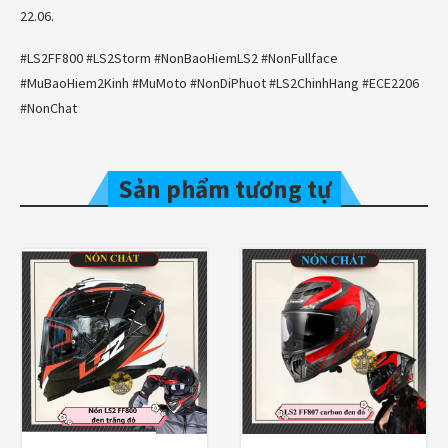
22.06.
#LS2FF800 #LS2Storm #NonBaoHiemLS2 #NonFullface
#MuBaoHiem2Kinh #MuMoto #NonDiPhuot #LS2ChinhHang #ECE2206
#NonChat
Sản phẩm tương tự