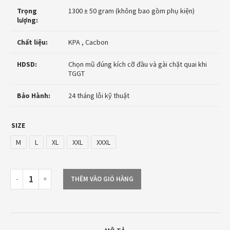
Trọng
1300 ± 50 gram (không bao gồm phụ kiện)
lượng:
Chất liệu:
KPA , Cacbon
HDSD:
Chọn mũ đúng kích cỡ đầu và gài chặt quai khi
TGGT
Bảo Hành:
24 tháng lỗi kỹ thuật
SIZE
M
L
XL
XXL
XXXL
THÊM VÀO GIỎ HÀNG