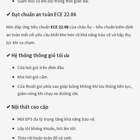
Giảm mỏi cổ khi đội trong thời gian dài.
✔ Đạt chuẩn an toàn ECE 22.06
Nón đáp ứng tiêu chuẩn
ECE 22.06
của châu Âu – tiêu chuẩn kiểm định
an toàn mới với yêu cầu khắt khe hơn về khả năng bảo vệ và hấp thụ
lực khi va chạm.
✔ Hệ thống thông gió tối ưu
Cửa hút gió trên đỉnh đầu.
Khe hút gió cằm.
Cửa thoát gió phía sau giúp luồng không khí lưu thông liên tục,
giảm nóng khi chạy xe đường dài.
✔ Nội thất cao cấp
Mút EPS đa tỷ trọng tăng khả năng bảo vệ.
Lớp lót kháng khuẩn, hút ẩm tốt.
Tháo rời hoàn toàn để vệ sinh.