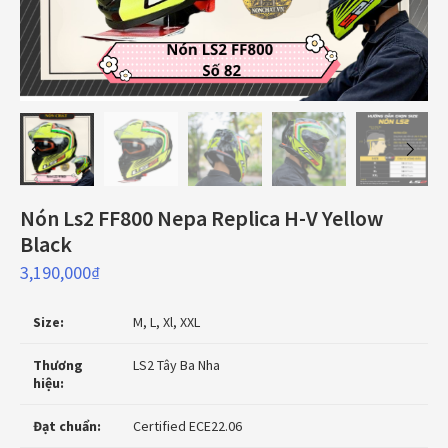
Nón Ls2 FF800 Nepa Replica H-V Yellow
Black
3,190,000
₫
Size:
M, L, Xl, XXL
Thương
LS2 Tây Ba Nha
hiệu:
Đạt chuẩn:
Certified ECE22.06