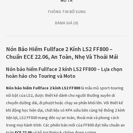
MÔ TẢ
THÔNG TIN BỔ SUNG
ĐÁNH GIÁ (0)
Nón Bảo Hiểm Fullface 2 Kính LS2 FF800 –
Chuẩn ECE 22.06, An Toàn, Nhẹ Và Thoải Mái
Nón bảo hiểm Fullface 2 kính LS2 FF800 – Lựa chọn
hoàn hảo cho Touring và Moto
Nón bảo hiểm Fullface 2 kính LS2 FF800
là mẫu mũ sport-touring
nổi bật của LS2, được thiết kế dành cho người thường xuyên di
chuyển đường dài, đi phượt hoặc chạy xe phân khối lớn. Với thiết kế
khí động học hiện đại, chất liệu vỏ KPA siêu bền cùng hệ thống 2 kính
tiện lợi, LS2 FF800 mang đến sự an toàn, thoải mái và phong cách
trong mọi hành trình. Các phiên bản mới của FF800 đạt tiêu chuẩn an
toàn
ECE 22.06
và hỗ trợ Pinlock chống đọng sương.