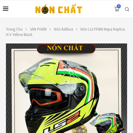
0
Trang Chủ
SẢN PHẨM
Nón fullface
Nón Ls2 FF800 Nepa Replica
H-V Yellow Black