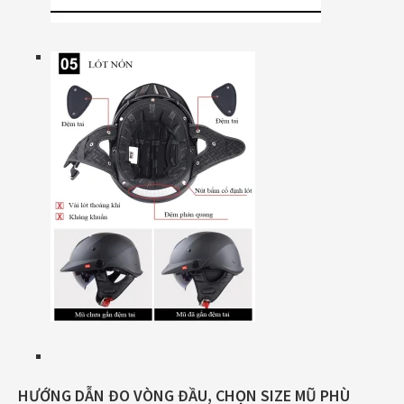
HƯỚNG DẪN ĐO VÒNG ĐẦU, CHỌN SIZE MŨ PHÙ