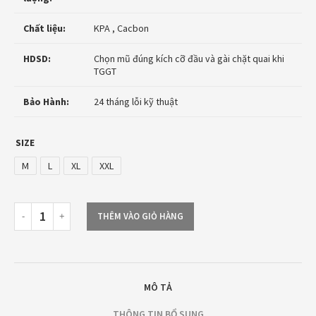
Chất liệu:
KPA , Cacbon
HDSD:
Chọn mũ đúng kích cỡ đầu và gài chặt quai khi
TGGT
Bảo Hành:
24 tháng lỗi kỹ thuật
SIZE
M
L
XL
XXL
THÊM VÀO GIỎ HÀNG
MÔ TẢ
THÔNG TIN BỔ SUNG