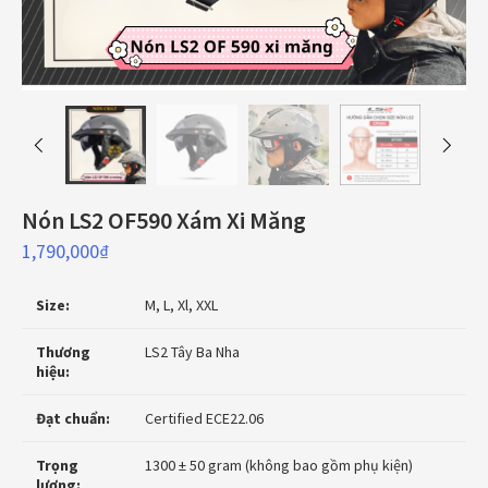
Nón LS2 OF590 Xám Xi Măng
1,790,000
₫
Size:
M, L, Xl, XXL
Thương
LS2 Tây Ba Nha
hiệu:
Đạt chuẩn:
Certified ECE22.06
Trọng
1300 ± 50 gram (không bao gồm phụ kiện)
lượng: