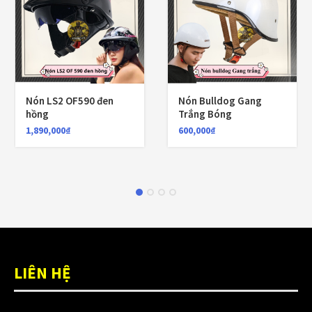
Nón LS2 OF590 đen
Nón Bulldog Gang
hồng
Trắng Bóng
1,890,000
₫
600,000
₫
LIÊN HỆ