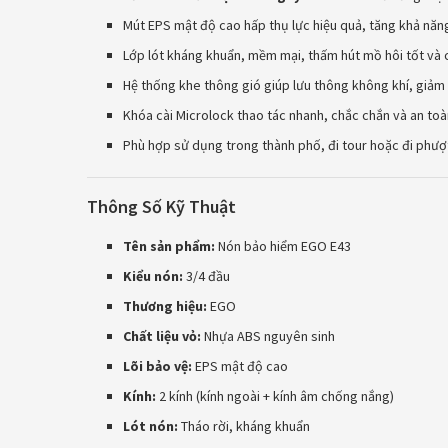
Mút EPS mật độ cao hấp thụ lực hiệu quả, tăng khả năn
Lớp lót kháng khuẩn, mềm mại, thấm hút mồ hôi tốt và có
Hệ thống khe thông gió giúp lưu thông không khí, giảm 
Khóa cài Microlock thao tác nhanh, chắc chắn và an toà
Phù hợp sử dụng trong thành phố, đi tour hoặc đi phượ
Thông Số Kỹ Thuật
Tên sản phẩm:
Nón bảo hiểm EGO E43
Kiểu nón:
3/4 đầu
Thương hiệu:
EGO
Chất liệu vỏ:
Nhựa ABS nguyên sinh
Lõi bảo vệ:
EPS mật độ cao
Kính:
2 kính (kính ngoài + kính âm chống nắng)
Lót nón:
Tháo rời, kháng khuẩn