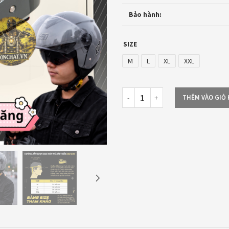
Bảo hành:
SIZE
M
L
XL
XXL
THÊM VÀO GIỎ