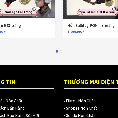
o E43 trắng
Nón Bulldog POM II xi măng
000
₫
1,200,000
₫
G TIN
THƯƠNG MẠI ĐIỆN 
iệu Nón Chất
•
Tiktok Nón Chất
Sách Bán Hàng
•
Shopee Nón Chất
ách Bảo Hành Đổi Mới
•
Sendo Nón Chất