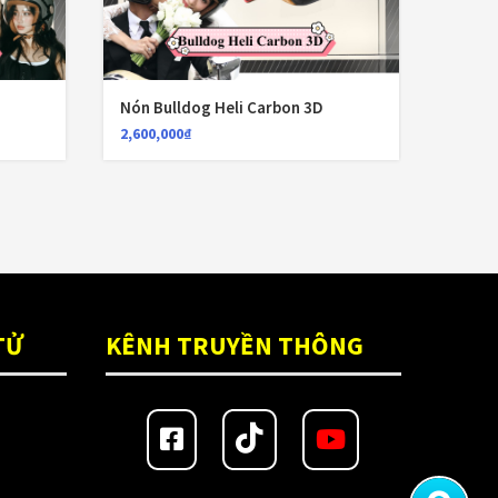
Nón Bulldog Heli Carbon 3D
Nón E
2,600,000
₫
880,00
TỬ
KÊNH TRUYỀN THÔNG