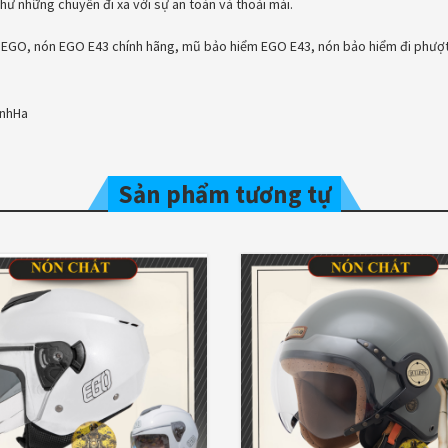
 những chuyến đi xa với sự an toàn và thoải mái.
h EGO, nón EGO E43 chính hãng, mũ bảo hiểm EGO E43, nón bảo hiểm đi phượ
nhHa
Sản phẩm tương tự