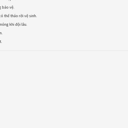
g bảo vệ.
 thể tháo rời vệ sinh.
nóng khi đội lâu.
n.
t.