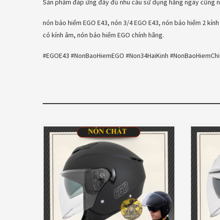
Sản phẩm đáp ứng đầy đủ nhu cầu sử dụng hằng ngày cũng như
nón bảo hiểm EGO E43, nón 3/4 EGO E43, nón bảo hiểm 2 kín
có kính âm, nón bảo hiểm EGO chính hãng.
#EGOE43 #NonBaoHiemEGO #Non34HaiKinh #NonBaoHiemChi