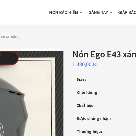
NÓN BẢO HIỂM
GĂNG TAY
GIÁP BẢ
xám xi măng
Nón Ego E43 xá
1,380,000
₫
Size:
Khối lượng:
Chất liệu:
Được chứng nhận:
Thương hiệu: