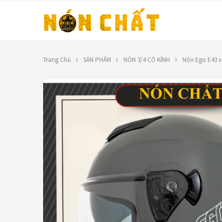
Trang Chủ
SẢN PHẨM
NÓN 3/4 CÓ KÍNH
Nón Ego E43 