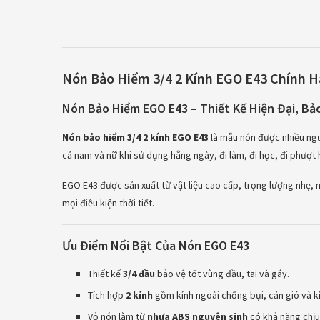
Nón Bảo Hiểm 3/4 2 Kính EGO E43 Chính Hã
Nón Bảo Hiểm EGO E43 – Thiết Kế Hiện Đại, Bả
Nón bảo hiểm 3/4 2 kính EGO E43
là mẫu nón được nhiều ngườ
cả nam và nữ khi sử dụng hằng ngày, đi làm, đi học, đi phượt
EGO E43 được sản xuất từ vật liệu cao cấp, trọng lượng nhẹ, m
mọi điều kiện thời tiết.
Ưu Điểm Nổi Bật Của Nón EGO E43
Thiết kế
3/4 đầu
bảo vệ tốt vùng đầu, tai và gáy.
Tích hợp
2 kính
gồm kính ngoài chống bụi, cản gió và kí
Vỏ nón làm từ
nhựa ABS nguyên sinh
có khả năng chịu