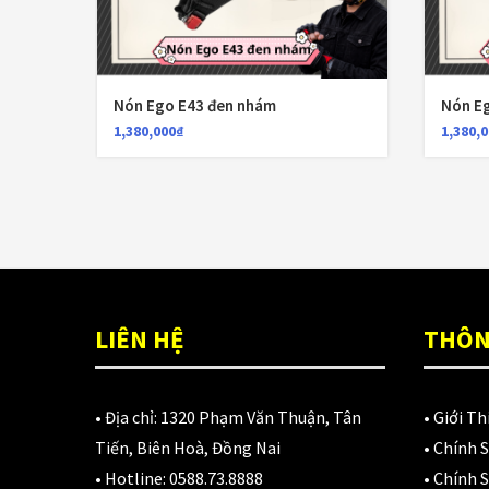
Nón Ego E43 đen nhám
Nón Eg
1,380,000
₫
1,380,
LIÊN HỆ
THÔN
• Địa chỉ:
1320 Phạm Văn Thuận, Tân
•
Giới Th
Tiến, Biên Hoà, Đồng Nai
•
Chính 
• Hotline:
0588.73.8888
•
Chính S