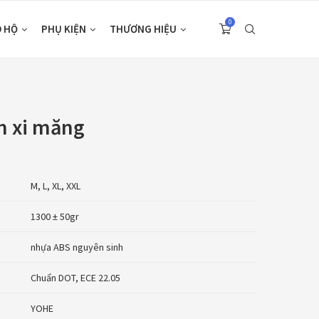
0
O HỘ
PHỤ KIỆN
THƯƠNG HIỆU
m xi măng
M, L, XL, XXL
1300 ± 50gr
nhựa ABS nguyên sinh
Chuẩn DOT, ECE 22.05
YOHE