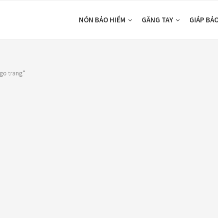
NÓN BẢO HIỂM
GĂNG TAY
GIÁP BẢ
go trang”
DUCTS
CATEGORIES
ón Ego E24
Áo Giáp
(33)
ám Titan
Áo mưa
(7)
80,000
₫
ÁO QUẦN GIÁP
(48)
o giáp LS2
Balo - Túi đeo
(21)
arda Air Man
,890,000
₫
BULLDOG
(47)
Dưỡng sên
(5)