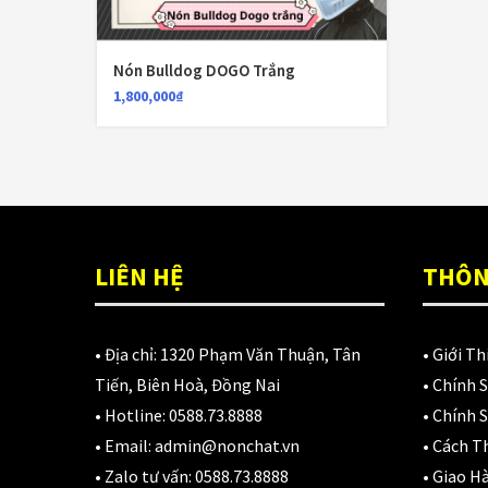
N
D
3
Nón Bulldog DOGO Trắng
1,800,000
₫
LIÊN HỆ
THÔN
• Địa chỉ:
1320 Phạm Văn Thuận, Tân
•
Giới Th
Tiến, Biên Hoà, Đồng Nai
•
Chính 
• Hotline:
0588.73.8888
•
Chính S
• Email:
admin@nonchat.vn
•
Cách T
• Zalo tư vấn:
0588.73.8888
•
Giao H