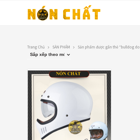
Trang Chủ
SẢN PHẨM
Sản phẩm được gắn thẻ “bulldog do
LIÊN HỆ
TOP RATED PRO
N
Địa chỉ: 1330 Phạm Văn Thuận,
X
Tân Tiến, Biên Hòa, ĐN.
9
SĐT: 0588.73.8888
Á
Email:
nonchatbh@gmail.com
G
2