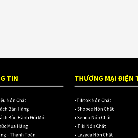
ón Ls2 OF606
Đệm lót yên xe
(3)
rifter đen xanh
,900,000
₫
EGO
(80)
FALCON
(18)
Găng cụt ngón
(6)
Găng dài ngón
(20)
GĂNG TAY
(28)
G TIN
THƯƠNG MẠI ĐIỆN 
Giá đỡ điện thoại
(6)
iệu Nón Chất
•
Tiktok Nón Chất
GIÁP BẢO HỘ
(50)
Sách Bán Hàng
•
Shopee Nón Chất
Giáp tay chân
(1)
ách Bảo Hành Đổi Mới
•
Sendo Nón Chất
hức Mua Hàng
•
Tiki Nón Chất
Giày có giáp
(8)
àng - Thanh Toán
•
Lazada Nón Chất