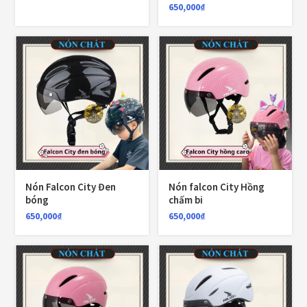
650,000
₫
TOP RATED PRODUCTS
Nón Yohe 981 tem bảy màu
1,700,000
₫
Nón KYT Venom đen nhám
Nón Falcon City Đen
Nón falcon City Hồng
1,800,000
₫
1,650,000
₫
bóng
chấm bi
650,000
₫
650,000
₫
Balo chống nước Motowolf MDL0717 40L
750,000
₫