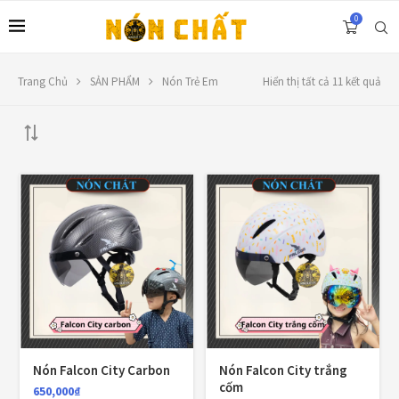
0
Trang Chủ
SẢN PHẨM
Nón Trẻ Em
Hiển thị tất cả 11 kết quả
LIÊN HỆ
Địa chỉ: 1330 Phạm Văn Thuận, Tân Tiến, Biên Hòa, ĐN.
SĐT: 0588.73.8888
Email:
nonchatbh@gmail.com
FILTER BY PRICE
LỌC
Nón Falcon City Carbon
Nón Falcon City trắng
cốm
650,000
₫
Giá:
650,000₫
—
780,000₫