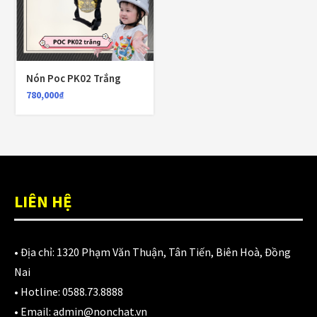
Kính thay thế nón bảo hiểm
(41)
KLT
(26)
Nón Poc PK02 Trắng
KYT
(49)
780,000
₫
Lót nón Bulldog
(6)
Lót nón EGO
(8)
Lót nón Falcon
(1)
LIÊN HỆ
Lót nón KLT
(2)
Lót nón KYT
(3)
• Địa chỉ:
1320 Phạm Văn Thuận, Tân Tiến, Biên Hoà, Đồng
Lót nón LS2
(18)
Nai
• Hotline:
0588.73.8888
Lót nón POC
(1)
• Email:
admin@nonchat.vn