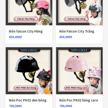
CATEGORIES
Áo Giáp
(33)
Nón falcon City Hồng
Nón Falcon City Trắng
Áo mưa
(7)
650,000
₫
650,000
₫
ÁO QUẦN GIÁP
(48)
Balo - Túi đeo
(21)
BULLDOG
(47)
Dưỡng sên
(5)
Đệm lót yên xe
(3)
EGO
(80)
Nón Poc PK02 đen bóng
Nón Poc PK02 hồng caro
780,000
₫
780,000
₫