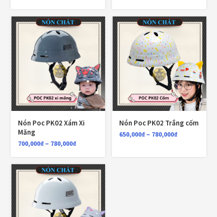
FALCON
(18)
Găng cụt ngón
(6)
Găng dài ngón
(20)
GĂNG TAY
(28)
Giá đỡ điện thoại
(6)
GIÁP BẢO HỘ
(50)
Nón Poc PK02 Xám Xi
Nón Poc PK02 Trắng cốm
Giáp tay chân
(1)
Măng
650,000
₫
–
780,000
₫
700,000
₫
–
780,000
₫
Giày có giáp
(8)
Kính nón bảo hiểm 1/2
(12)
Kính nón bảo hiểm 3/4
(21)
Kính nón bảo hiểm fullface
(20)