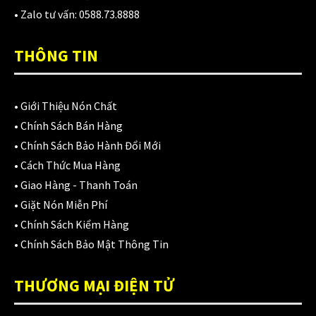
Lót nón Royal
(2)
• Zalo tư vấn:
0588.73.8888
Lót nón Yohe
(10)
THÔNG TIN
Lót nón Zeus
(3)
Lót thay thế nón bảo hiểm
(52)
•
Giới Thiệu Nón Chất
•
Chính Sách Bán Hàng
LS2
(180)
•
Chính Sách Bảo Hành Đổi Mới
MOTOWOLF
(28)
•
Cách Thức Mua Hàng
•
Giao Hàng - Thanh Toán
NIC
(7)
•
Giặt Nón Miễn Phí
Nón 1 triệu đến 2tr
(99)
•
Chính Sách Kiểm Hàng
•
Chính Sách Bảo Mật Thông Tin
Nón 1/2
(89)
Nón 3/4
(141)
THƯƠNG MẠI ĐIỆN TỬ
NÓN 3/4 CÓ KÍNH
(135)