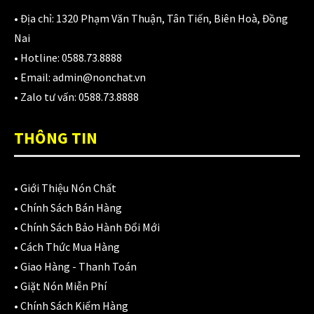
980,000
₫
• Địa chỉ:
1320 Phạm Văn Thuận, Tân Tiến, Biên Hoà, Đồng
Nai
• Hotline:
0588.73.8888
Áo giáp LS2 Garda Air Man
• Email:
admin@nonchat.vn
2,890,000
₫
• Zalo tư vấn:
0588.73.8888
THÔNG TIN
Nón Ls2 OF606 Drifter đen xanh
3,900,000
₫
•
Giới Thiệu Nón Chất
•
Chính Sách Bán Hàng
•
Chính Sách Bảo Hành Đổi Mới
CATEGORIES
•
Cách Thức Mua Hàng
•
Giao Hàng - Thanh Toán
Áo Giáp
(33)
•
Giặt Nón Miễn Phí
•
Chính Sách Kiểm Hàng