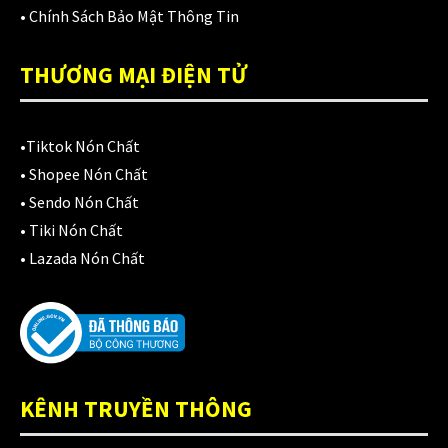
Áo mưa
(7)
•
Chính Sách Bảo Mật Thông Tin
ÁO QUẦN GIÁP
(48)
THƯƠNG MẠI ĐIỆN TỬ
Balo - Túi đeo
(21)
BULLDOG
(47)
•
Tiktok Nón Chất
Dưỡng sên
•
Shopee Nón Chất
(5)
•
Sendo Nón Chất
Đệm lót yên xe
(3)
•
Tiki Nón Chất
•
Lazada Nón Chất
EGO
(80)
FALCON
(18)
Găng cụt ngón
(6)
Găng dài ngón
(20)
KÊNH TRUYỀN THÔNG
GĂNG TAY
(28)