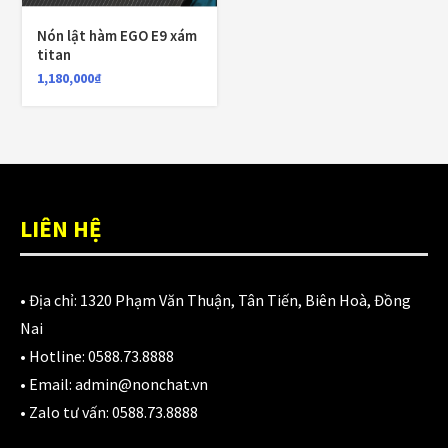
980,000
₫
Nón lật hàm EGO E9 xám
titan
1,180,000
₫
Áo giáp LS2 Garda Air Man
2,890,000
₫
Nón Ls2 OF606 Drifter đen xanh
LIÊN HỆ
3,900,000
₫
• Địa chỉ:
1320 Phạm Văn Thuận, Tân Tiến, Biên Hoà, Đồng
Nai
CATEGORIES
• Hotline:
0588.73.8888
• Email:
admin@nonchat.vn
Áo Giáp
(33)
• Zalo tư vấn:
0588.73.8888