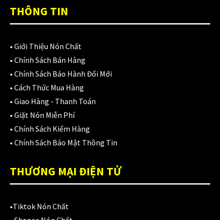
Áo mưa
(7)
THÔNG TIN
ÁO QUẦN GIÁP
(48)
Balo - Túi đeo
(21)
•
Giới Thiệu Nón Chất
•
Chính Sách Bán Hàng
BULLDOG
(47)
•
Chính Sách Bảo Hành Đổi Mới
Dưỡng sên
(5)
•
Cách Thức Mua Hàng
•
Giao Hàng - Thanh Toán
Đệm lót yên xe
(3)
•
Giặt Nón Miễn Phí
EGO
(80)
•
Chính Sách Kiểm Hàng
•
Chính Sách Bảo Mật Thông Tin
FALCON
(18)
THƯƠNG MẠI ĐIỆN TỬ
Găng cụt ngón
(6)
Găng dài ngón
(20)
•
Tiktok Nón Chất
GĂNG TAY
(28)