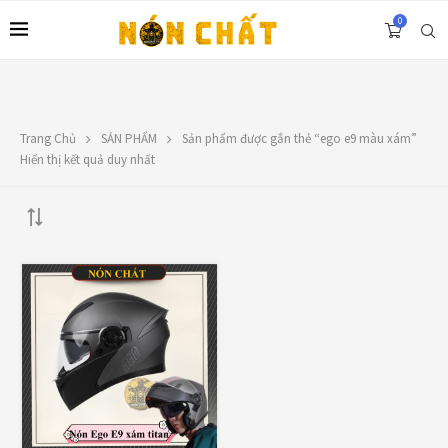
0
Trang Chủ
SẢN PHẨM
Sản phẩm được gắn thẻ “ego e9 màu xám”
LIÊN HỆ
Hiển thị kết quả duy nhất
Địa chỉ: 1330 Phạm Văn Thuận, Tân Tiến, Biên Hòa, ĐN.
SĐT: 0588.73.8888
Email:
nonchatbh@gmail.com
TOP RATED PRODUCTS
Nón Ego E24 Xám Titan