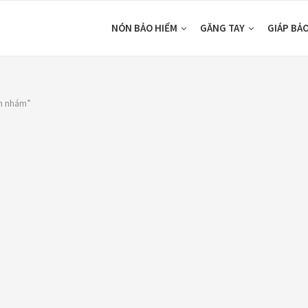
NÓN BẢO HIỂM
GĂNG TAY
GIÁP BẢ
en nhám”
DUCTS
CATEGORIES
ón Ego E24
Áo Giáp
(33)
ám Titan
Áo mưa
(7)
80,000
₫
ÁO QUẦN GIÁP
(48)
o giáp LS2
Balo - Túi đeo
(21)
arda Air Man
,890,000
₫
BULLDOG
(47)
Dưỡng sên
(5)