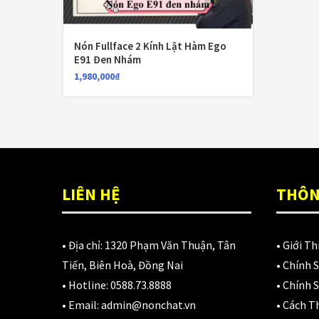
N
D
3
Nón Fullface 2 Kính Lật Hàm Ego
E91 Đen Nhám
1,980,000
₫
LIÊN HỆ
THÔN
• Địa chỉ:
1320 Phạm Văn Thuận, Tân
•
Giới Th
Tiến, Biên Hoà, Đồng Nai
•
Chính 
• Hotline:
0588.73.8888
•
Chính S
• Email:
admin@nonchat.vn
•
Cách T