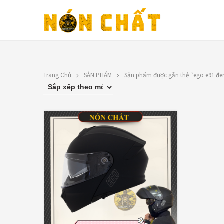
Trang Chủ
SẢN PHẨM
Sản phẩm được gắn thẻ “ego e91 đ
LIÊN HỆ
TOP RATED PRO
N
Địa chỉ: 1330 Phạm Văn Thuận,
X
Tân Tiến, Biên Hòa, ĐN.
9
SĐT: 0588.73.8888
Á
Email:
nonchatbh@gmail.com
G
2