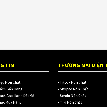
ón Ls2 OF606
Đệm lót yên xe
(3)
rifter đen xanh
,900,000
₫
EGO
(80)
FALCON
(18)
Găng cụt ngón
(6)
Găng dài ngón
(20)
GĂNG TAY
(28)
G TIN
THƯƠNG MẠI ĐIỆN 
Giá đỡ điện thoại
(6)
GIÁP BẢO HỘ
(50)
iệu Nón Chất
•
Tiktok Nón Chất
Sách Bán Hàng
•
Shopee Nón Chất
Giáp tay chân
(1)
ách Bảo Hành Đổi Mới
•
Sendo Nón Chất
Giày có giáp
(8)
hức Mua Hàng
•
Tiki Nón Chất